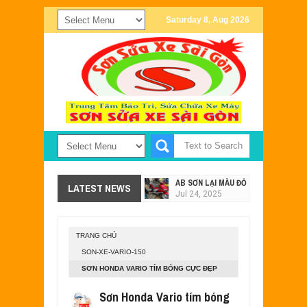
Saturday 8, Aug 2026
AB SƠN LẠI MÀU ĐỎ - XÁM TẠI SƠN X
LATEST NEWS
Jul
24,
2025
SƠN XE EXCITER 2011 MÀU TRẮNG Đ
Jul
24,
2025
TRANG CHỦ
SƠN XE NOUVO SX PHỐI MÀU ĐEN X
SON-XE-VARIO-150
May
28,
2023
SƠN HONDA VARIO TÍM BÓNG CỰC ĐẸP
MẪU SƠN XE EXCITER 135 MÀU TÍM 
May
15,
2023
Sơn Honda Vario tím bóng