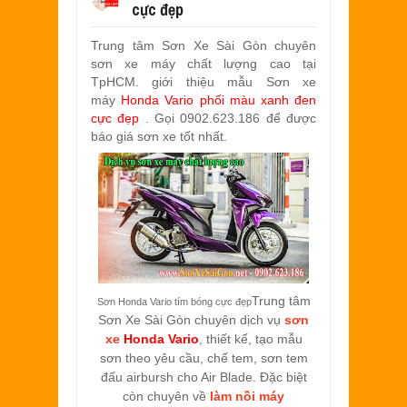
cực đẹp
SƠN XE EXCITER 2010 MÀU ĐỎ CAM 
Aug
17,
2022
Trung tâm Sơn Xe Sài Gòn chuyên
SƠN TEM ĐẤU XE NOUVO LX MÀU TR
sơn xe máy chất lượng cao tại
Jul
31,
2022
TpHCM. giới thiệu mẫu Sơn xe
SƠN XE ATTILA ELIZABETH PHỐI M
máy
Honda Vario phối màu xanh đen
Jun
11,
2022
cực đẹp
. Gọi 0902.623.186 để được
báo giá sơn xe tốt nhất.
SƠN XE NOUVO LX PHỐI MÀU XANH 
May
31,
2022
SƠN ĐỔI MÀU GÓC NHÌN HONDA PS 
Mar
31,
2022
SƠN PHỐI MÀU XE ATTILA ELIZABE
Mar
17,
2022
Trung tâm
Sơn Honda Vario tím bóng cực đẹp
Sơn Xe Sài Gòn chuyên dịch vụ
sơn
xe
Honda Vario
, thiết kế, tạo mẫu
sơn theo yêu cầu, chế tem, sơn tem
đấu airbursh cho Air Blade. Đặc biệt
còn chuyên về
làm nồi máy