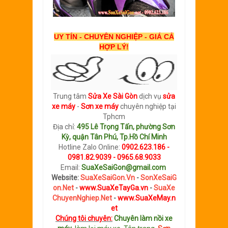
UY TÍN - CHUYÊN NGHIỆP - GIÁ CẢ
HỢP LÝ!
Trung tâm
Sửa Xe Sài Gòn
dịch vụ
sửa
xe máy
-
Sơn xe máy
chuyên nghiệp tại
Tphcm
Địa chỉ:
495 Lê Trọng Tấn, phường Sơn
Kỳ, quận Tân Phú, Tp.Hồ Chí Minh
Hotline Zalo Online
:
0902.623.186 -
0981.82.9039 - 0965.68.9033
Email:
SuaXeSaiGon@gmail.com
Website:
SuaXeSaiGon.Vn
-
SonXeSaiG
on.Net
-
www.SuaXeTayGa.vn
-
SuaXe
ChuyenNghiep.Net
-
www.SuaXeMay.n
et
Chúng tôi chuyên:
C
huyên làm nồi xe