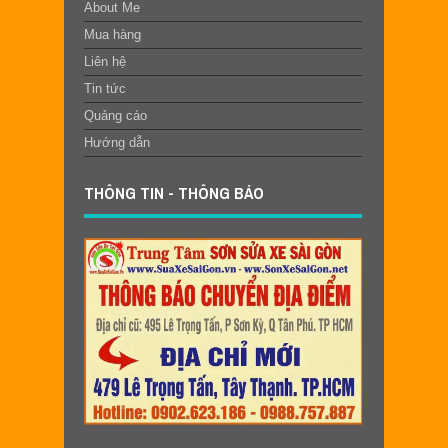
About Me
Mua hàng
Liên hệ
Tin tức
Quảng cáo
Hướng dẫn
THÔNG TIN - THÔNG BÁO