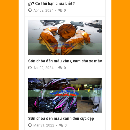
gì? Có thể bạn chưa biết?
Apr
02,
2024
-
0
Sơn chóa đèn màu vàng cam cho xe máy
Apr
02,
2024
-
0
Sơn chóa đèn màu xanh đen cực đẹp
Mar
31,
2022
-
0