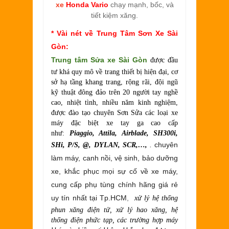
xe
Honda Vario
chạy mạnh, bốc, và
tiết kiệm xăng.
* Vài nét về Trung Tâm Sơn Xe Sài
Gòn:
Trung tâm
Sửa xe Sài Gòn
được đầu
tư khá quy mô về trang thiết bị hiện đại, cơ
sở hạ tầng khang trang, rộng rãi, đội ngũ
kỹ thuật đông đảo trên 20 người tay nghề
cao, nhiệt tình, nhiều năm kinh nghiệm,
được đào tạo chuyên Sơn Sửa các loại xe
máy đặc biệt xe tay ga cao cấp
như:
Piaggio, Attila, Airblade, SH300i,
chuyên
SHi, P/S, @, DYLAN, SCR,…,
.
làm máy, canh nồi, vệ sinh, bảo dưỡng
xe, khắc phục mọi sự cố về xe máy,
cung cấp phụ tùng chính hãng giá rẻ
uy tín nhất tại Tp.HCM
,
xử lý hệ thống
phun xăng điện tử, xử lý hao xăng, hệ
thống điện phức tạp, các trường hợp máy