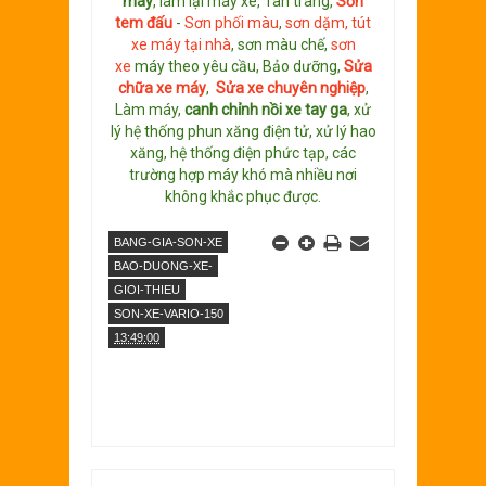
máy
, làm lại máy xe, Tân trang,
S
ơn
tem đấu
-
Sơn phối màu
,
sơn dặm, tút
xe máy tại nhà
, sơn màu chế,
sơn
xe
máy theo yêu cầu, Bảo dưỡng,
Sửa
chữa xe máy
,
Sửa xe chuyên nghiệp
,
Làm máy,
canh chỉnh nồi xe tay ga
, xử
lý hệ thống phun xăng điện tử, xử lý hao
xăng, hệ thống điện phức tạp, các
trường hợp máy khó mà nhiều nơi
không khắc phục được.
BANG-GIA-SON-XE
BAO-DUONG-XE-
GIOI-THIEU
SON-XE-VARIO-150
13:49:00