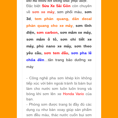
khó mà nhiều nơi không khắc phục được.
Đặc biệt
Sửa Xe Sài Gòn
còn chuyên
về
sơn xe máy
, sơn phối màu,
sơn
3d
,
tem phản quang, dán decal
phản quang cho xe máy
,
sơn tĩnh
điện,
sơn carbon
, sơn mâm xe máy,
sơn mâm ô tô, sơn chi tiết xe
máy, phủ nano xe máy, sơn theo
yêu cầu,
sơn tem đấu
,
sơn pha lê
chóa đèn
…tân trang bảo dưỡng xe
máy
- Công nghệ pha sơn khép kín không
tiếp xúc với bên ngoài tránh bị bám bụi
làm cho nước sơn luôn luôn trong và
bóng khi sơn lên xe
Honda Vario
của
bạn.
- Phòng sơn được trang bị đầy đủ các
dụng cụ như bàn xoay giúp sản phẩm
sơn đều màu, thác nước cuốn bụi sơn