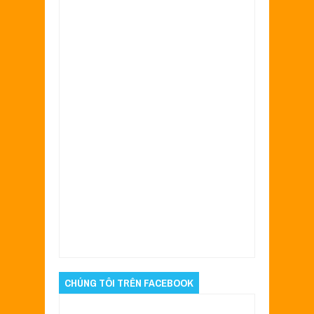
Item Reviewed:
Sơn Honda Vario tím bóng
cực đẹp
Rating:
5
Reviewed By:
Quyên
CHÚNG TÔI TRÊN FACEBOOK