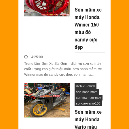
winner
Sơn mâm xe
máy Honda
Winner 150
màu đỏ
candy cực
đẹp
14:25:00
Trung tâm Sơn Xe Sài Gòn - dịch vụ sơn xe máy
chất lượng cao giới thiệu mẫu sơn bánh mâm xe
Winner màu đỏ candy cực đẹp, sơn mâm x...
dich-vu-chinh
son-banh-mam
son-mam-xe-may
son-xe-vario-150
Sơn mâm xe
máy Honda
Vario màu