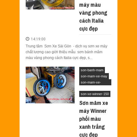
máy màu
vàng phong
cách Italia
cực đẹp
14:19:00
Trung tâm Sơn Xe Sài Gòn - dịch vụ sơn xe máy
chất lượng cao giới thiệu mẫu sơn bánh mâm
màu vàng phong cách Italia cực đẹp, s...
son-banh-mam
son-mam-xe-may
son-mam-xe-
winner
son-xe-winner-150
Sơn mâm xe
máy Winner
phối màu
xanh trắng
cực đẹp