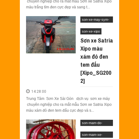
chuyên nghiệp cho ra mắt mẫu Sơn xe Satria Xipo
màu trắng tím đen cực đẹp và sang t...
son-xe-may-sym-
suzuki
son-xe-xipo
Sơn xe Satria
Xipo màu
xám đỏ đen
tem đấu
[Xipo_SG200
2]
14:28:00
Trung Tâm Sơn Xe Sài Gòn dịch vụ sơn xe máy
chuyên nghiệp cho ra mắt mẫu Sơn xe Satria Xipo
màu xám đỏ đen tem đấu cực đẹp và s...
son-mam-do-
candy
son-mam-xe-