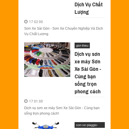
Dịch Vụ Chất
SƠN XE EXCITER 2010 MÀU ĐỎ CAM 
Aug
17,
2022
Lượng
SƠN TEM ĐẤU XE NOUVO LX MÀU TR
Jul
31,
2022
17:02:00
Sơn Xe Sài Gòn - Sơn Xe Chuyên Nghiệp Và Dịch
SƠN XE ATTILA ELIZABETH PHỐI M
Vụ Chất Lượng
Jun
11,
2022
SƠN XE NOUVO LX PHỐI MÀU XANH 
gioi-thieu
May
31,
2022
Dịch vụ sơn
SƠN ĐỔI MÀU GÓC NHÌN HONDA PS 
xe máy Sơn
Mar
31,
2022
Xe Sài Gòn -
SƠN PHỐI MÀU XE ATTILA ELIZABE
Cùng bạn
Mar
17,
2022
sống trọn
phong cách
17:01:00
Dịch vụ sơn xe máy Sơn Xe Sài Gòn - Cùng bạn
sống trọn phong cách!
son-xe-piaggio-