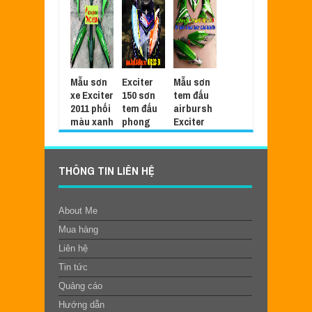
Mẫu sơn
Exciter
Mẫu sơn
xe Exciter
150 sơn
tem đấu
2011 phối
tem đấu
airbursh
màu xanh
phong
Exciter
lá đen
cách
150 màu
nhám cực
RACER
xanh
đẹp
cực đẹp
Z1000
THÔNG TIN LIÊN HỆ
[Exciter1
Sep
06,
Apr
01,
50_SG202
2022
-
2022
-
0]
0
0
About Me
Mar
25,
2022
-
Mua hàng
0
Liên hệ
Tin tức
Quảng cáo
Hướng dẫn