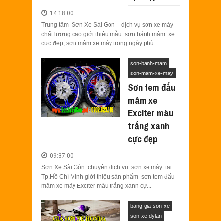
14:18:00
Trung tâm Sơn Xe Sài Gòn - dịch vụ sơn xe máy
chất lượng cao giới thiệu mẫu sơn bánh mâm xe
cực đẹp, sơn mâm xe máy trong ngày phù ...
son-banh-mam
son-mam-xe-may
Sơn tem đấu
mâm xe
Exciter màu
trắng xanh
cực đẹp
09:37:00
Sơn Xe Sài Gòn chuyên dịch vụ sơn xe máy tại
Tp.Hồ Chí Minh giới thiệu sản phẩm sơn tem đấu
mâm xe máy Exciter màu trắng xanh cự...
bang-gia-son-xe
son-xe-dylan