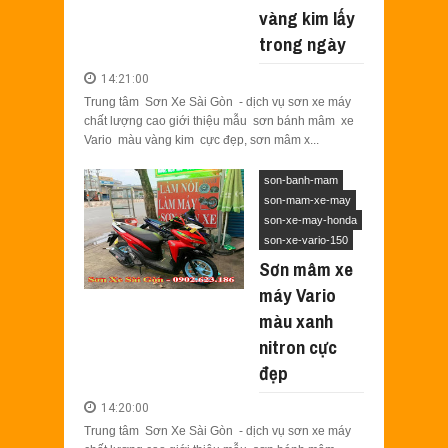
vàng kim lấy
trong ngày
14:21:00
Trung tâm Sơn Xe Sài Gòn - dịch vụ sơn xe máy
chất lượng cao giới thiệu mẫu sơn bánh mâm xe
Vario màu vàng kim cực đẹp, sơn mâm x...
son-banh-mam
son-mam-xe-may
son-xe-may-honda
son-xe-vario-150
Sơn mâm xe
máy Vario
màu xanh
nitron cực
đẹp
14:20:00
Trung tâm Sơn Xe Sài Gòn - dịch vụ sơn xe máy