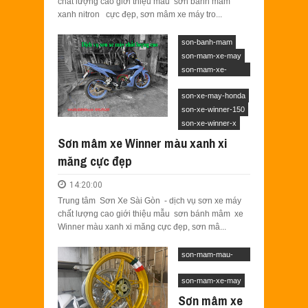
chất lượng cao giới thiệu mẫu sơn bánh mâm
xanh nitron cực đẹp, sơn mâm xe máy tro...
son-banh-mam
son-mam-xe-may
son-mam-xe-
winner
son-xe-may-honda
son-xe-winner-150
son-xe-winner-x
Sơn mâm xe Winner màu xanh xi
măng cực đẹp
14:20:00
Trung tâm Sơn Xe Sài Gòn - dịch vụ sơn xe máy
chất lượng cao giới thiệu mẫu sơn bánh mâm xe
Winner màu xanh xi măng cực đẹp, sơn mâ...
son-mam-mau-
vang
son-mam-xe-may
Sơn mâm xe