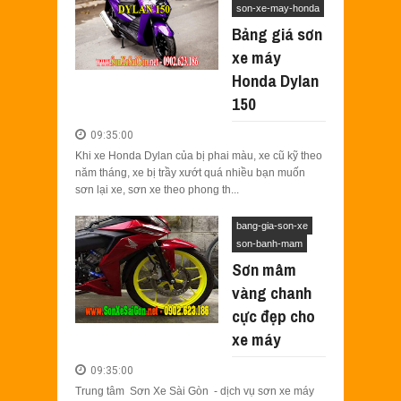
son-xe-may-honda
Bảng giá sơn
xe máy
Honda Dylan
150
09:35:00
Khi xe Honda Dylan của bị phai màu, xe cũ kỹ theo
năm tháng, xe bị trầy xướt quá nhiều bạn muốn
sơn lại xe, sơn xe theo phong th...
bang-gia-son-xe
son-banh-mam
Sơn mâm
vàng chanh
cực đẹp cho
xe máy
09:35:00
Trung tâm Sơn Xe Sài Gòn - dịch vụ sơn xe máy