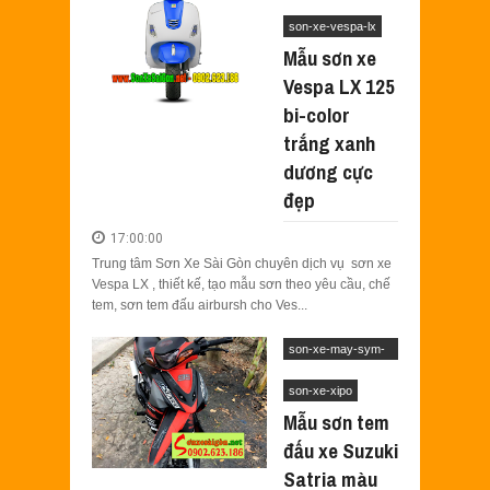
vespa
son-xe-vespa-lx
Mẫu sơn xe
Vespa LX 125
bi-color
trắng xanh
dương cực
đẹp
17:00:00
Trung tâm Sơn Xe Sài Gòn chuyên dịch vụ sơn xe
Vespa LX , thiết kế, tạo mẫu sơn theo yêu cầu, chế
tem, sơn tem đấu airbursh cho Ves...
son-xe-may-sym-
suzuki
son-xe-xipo
Mẫu sơn tem
đấu xe Suzuki
Satria màu