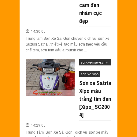
cam đen
nhám cực
đẹp
14:30:00
Trung tâm Sơn Xe Sài Gòn chuyên dịch vụ sơn xe
Suzuki Satria , thiết kế, tạo mẫu sơn theo yêu cầu,
chế tem, sơn tem đấu airbursh cho ...
son-xe-may-sym-
suzuki
son-xe-xipo
Sơn xe Satria
Xipo màu
trắng tím đen
[Xipo_SG200
4]
14:29:00
Trung Tâm Sơn Xe Sài Gòn dịch vụ sơn xe máy