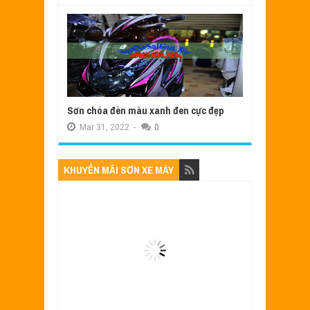
Sơn chóa đèn màu xanh đen cực đẹp
Mar
31,
2022
-
0
KHUYẾN MÃI SƠN XE MÁY