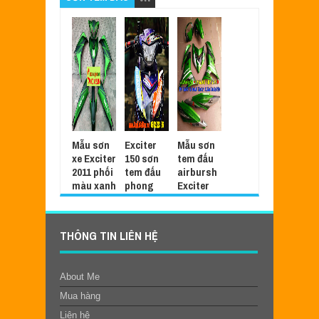
Mẫu sơn
Exciter
Mẫu sơn
xe Exciter
150 sơn
tem đấu
2011 phối
tem đấu
airbursh
màu xanh
phong
Exciter
lá đen
cách
150 màu
nhám cực
RACER
xanh
đẹp
cực đẹp
Z1000
THÔNG TIN LIÊN HỆ
[Exciter1
Sep
06,
Apr
01,
50_SG202
2022
-
2022
-
0]
0
0
About Me
Mar
25,
2022
-
Mua hàng
0
Liên hệ