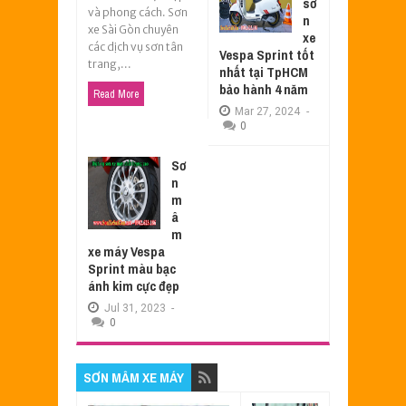
sơ
và phong cách. Sơn
n
xe Sài Gòn chuyên
xe
các dịch vụ sơn tân
Vespa Sprint tốt
trang,...
nhất tại TpHCM
bảo hành 4 năm
Read More
Mar
27,
2024
-
0
Sơ
n
m
â
m
xe máy Vespa
Sprint màu bạc
ánh kim cực đẹp
Jul
31,
2023
-
0
SƠN MÂM XE MÁY