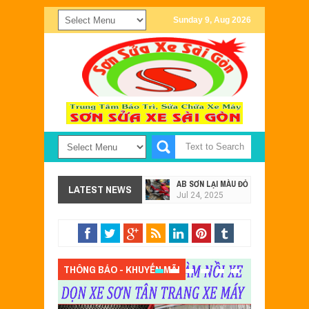
Sunday 9, Aug 2026
AB SƠN LẠI MÀU ĐỎ - XÁM TẠI SƠN X
LATEST NEWS
Jul
24,
2025
SƠN XE EXCITER 2011 MÀU TRẮNG Đ
Jul
24,
2025
SƠN XE NOUVO SX PHỐI MÀU ĐEN X
May
28,
2023
THÔNG BÁO - KHUYẾN MÃI
MẪU SƠN XE EXCITER 135 MÀU TÍM 
May
15,
2023