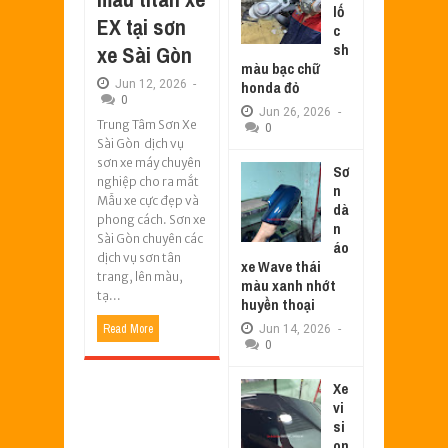
lố
EX tại sơn
c
sh
xe Sài Gòn
màu bạc chữ
Jun
12,
2026
-
honda đỏ
0
Jun
26,
2026
-
Trung Tâm Sơn Xe
0
Sài Gòn dịch vụ
sơn xe máy chuyên
Sơ
nghiệp cho ra mắt
n
Mẫu xe cực đẹp và
dà
phong cách. Sơn xe
n
Sài Gòn chuyên các
áo
dịch vụ sơn tân
xe Wave thái
trang, lên màu,
màu xanh nhớt
tạ...
huyền thoại
Read More
Jun
14,
2026
-
0
Xe
vi
si
on