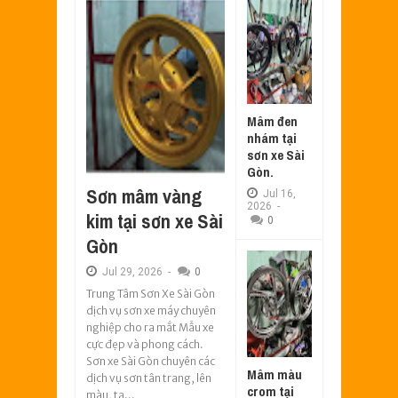
Mâm đen
nhám tại
sơn xe Sài
Gòn.
Sơn mâm vàng
Jul
16,
2026
-
kim tại sơn xe Sài
0
Gòn
Jul
29,
2026
-
0
Trung Tâm Sơn Xe Sài Gòn
dịch vụ sơn xe máy chuyên
nghiệp cho ra mắt Mẫu xe
cực đẹp và phong cách.
Sơn xe Sài Gòn chuyên các
Mâm màu
dịch vụ sơn tân trang, lên
crom tại
màu, tạ...