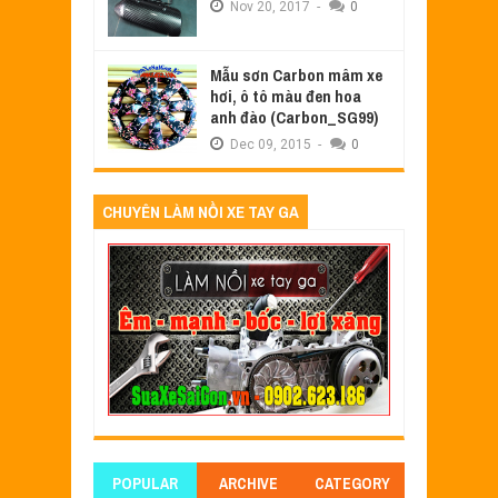
Nov
20,
2017
-
0
Mẫu sơn Carbon mâm xe
hơi, ô tô màu đen hoa
anh đào (Carbon_SG99)
Dec
09,
2015
-
0
CHUYÊN LÀM NỒI XE TAY GA
POPULAR
ARCHIVE
CATEGORY