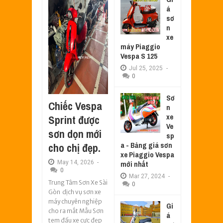
á
sơ
n
xe
máy Piaggio
Vespa S 125
Jul
25,
2025
-
0
Sơ
Chiếc Vespa
n
xe
Sprint được
Ve
sơn dọn mới
sp
a - Bảng giá sơn
cho chị đẹp.
xe Piaggio Vespa
May
14,
2026
-
mới nhất
0
Mar
27,
2024
-
Trung Tâm Sơn Xe Sài
0
Gòn dịch vụ sơn xe
máy chuyên nghiệp
Gi
cho ra mắt Mẫu Sơn
á
tem đấu xe cực đẹp