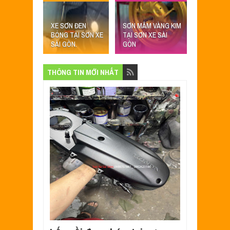
XE SƠN ĐEN
SƠN MÂM VÀNG KIM
BÓNG TẠI SƠN XE
TẠI SƠN XE SÀI
SÀI GÒN.
GÒN
THÔNG TIN MỚI NHẤT