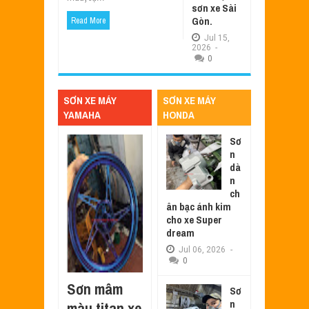
sơn xe Sài
Gòn.
Read More
Jul
15,
2026
-
0
SƠN XE MÁY
SƠN XE MÁY
YAMAHA
HONDA
Sơ
n
dà
n
ch
ân bạc ánh kim
cho xe Super
dream
Jul
06,
2026
-
0
Sơn mâm
Sơ
n
màu titan xe