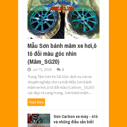
Mẫu Sơn bánh mâm xe hơi,ô
tô đổi màu góc nhìn
(Mâm_SG20)
Jul
15,
2020
-
0
Trung Tâm Sơn Xe Sài Gòn dịch vụ sơn xe
chuyên nghiệp cho ra mắt Mẫu Sơn bánh
mâm xe hơi,ô tô đổi màu (Carbon_SG20)
cực đẹp và sang trọng. Sơn bánh mâm...
Read More
Sơn Carbon xe máy - ôtô
và những điều cần biết