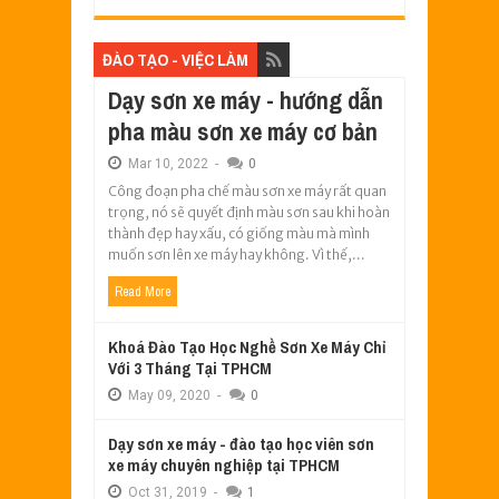
ĐÀO TẠO - VIỆC LÀM
Dạy sơn xe máy - hướng dẫn
pha màu sơn xe máy cơ bản
Mar
10,
2022
-
0
Công đoạn pha chế màu sơn xe máy rất quan
trọng, nó sẽ quyết định màu sơn sau khi hoàn
thành đẹp hay xấu, có giống màu mà mình
muốn sơn lên xe máy hay không. Vì thế,...
Read More
Khoá Đào Tạo Học Nghề Sơn Xe Máy Chỉ
Với 3 Tháng Tại TPHCM
May
09,
2020
-
0
Dạy sơn xe máy - đào tạo học viên sơn
xe máy chuyên nghiệp tại TPHCM
Oct
31,
2019
-
1