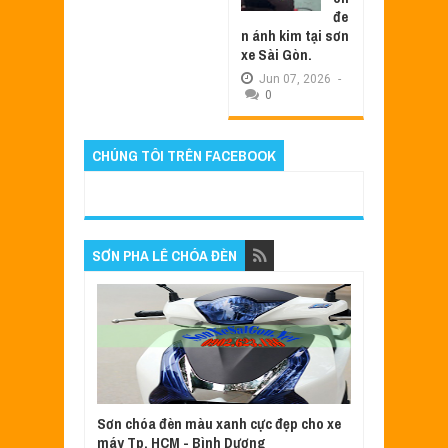
đe
n ánh kim tại sơn
xe Sài Gòn.
Jun
07,
2026
-
0
CHÚNG TÔI TRÊN FACEBOOK
SƠN PHA LÊ CHÓA ĐÈN
Sơn chóa đèn màu xanh cực đẹp cho xe
máy Tp. HCM - Bình Dương