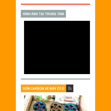
HÌNH ẢNH TẠI TRUNG TÂM
SƠN CARBON XE MÁY ÔTÔ