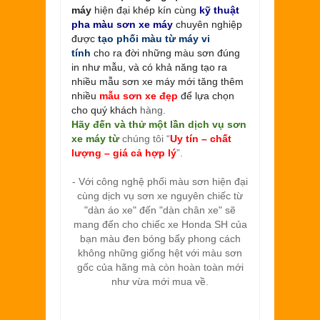
máy
hiện đại khép kín cùng
kỹ thuật
pha màu sơn xe máy
chuyên nghiệp
được
tạo phối màu từ máy vi
tính
cho ra đời những màu sơn đúng
in như mẫu, và có khả năng tạo ra
nhiều mẫu sơn xe máy mới tăng thêm
nhiều
mẫu sơn xe đẹp
để lựa chọn
cho quý khách
hàng.
Hãy đến và thử một lần dịch vụ sơn
xe máy từ
chúng tôi “
Uy tín – chất
lượng – giá cả hợp lý
”.
- Với công nghệ phối màu sơn hiện đại
cùng dịch vụ sơn xe nguyên chiếc từ
"dàn áo xe" đến "dàn chân xe" sẽ
mang đến cho chiếc xe Honda SH của
bạn màu đen bóng bẩy phong cách
không những giống hệt với màu sơn
gốc của hãng mà còn hoàn toàn mới
như vừa mới mua về.