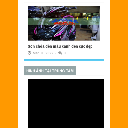
Sơn chóa đèn màu xanh đen cực đẹp
Mar
31,
2022
-
0
HÌNH ẢNH TẠI TRUNG TÂM