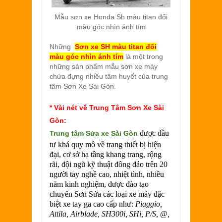
Mẫu sơn xe Honda Sh
màu titan đổi
màu góc nhìn ánh tím
Những
Sơn xe SH
màu titan đổi
màu góc nhìn ánh tím
là một trong
những sản phẩm mẫu sơn xe máy
chứa đựng nhiều tâm huyết của trung
tâm Sơn Xe Sài Gòn.
* Vài nét về Trung Tâm Sơn Xe Sài
Gòn:
được đầu
Trung tâm
Sửa xe Sài Gòn
tư khá quy mô về trang thiết bị hiện
đại, cơ sở hạ tầng khang trang, rộng
rãi, đội ngũ kỹ thuật đông đảo trên 20
người tay nghề cao, nhiệt tình, nhiều
năm kinh nghiệm, được đào tạo
chuyên Sơn Sửa các loại xe máy đặc
biệt xe tay ga cao cấp như:
Piaggio,
Attila, Airblade, SH300i, SHi, P/S, @,