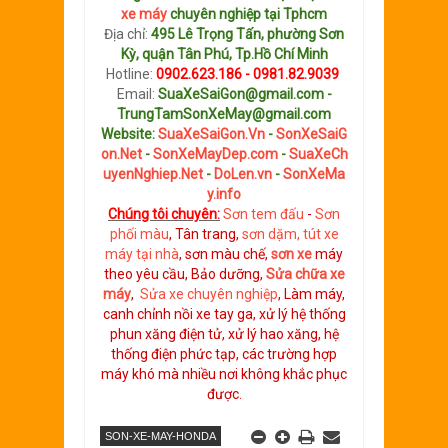
xe máy
chuyên nghiệp tại Tphcm
Địa chỉ:
495 Lê Trọng Tấn, phường Sơn
Kỳ, quận Tân Phú, Tp.Hồ Chí Minh
Hotline:
0902.623.186 - 0981.82.9039
Email:
SuaXeSaiGon@gmail.com -
TrungTamSonXeMay@gmail.com
Website:
SuaXeSaiGon.Vn
-
SonXeSaiG
on.Net
-
SonXeMayDep.com
-
SuaXeCh
uyenNghiep.Net
-
DoLen.vn
-
SonXeMa
y.info
Chúng tôi chuyên:
Sơn tem đấu
-
Sơn
phối màu
, Tân trang,
sơn dặm, tút xe
máy tại nhà
, sơn màu chế,
sơn xe
máy
theo yêu cầu, Bảo dưỡng,
Sửa chữa xe
máy
,
Sửa xe chuyên nghiệp
, Làm máy,
canh chỉnh nồi xe tay ga, xử lý hệ thống
phun xăng điện tử, xử lý hao xăng, hệ
thống điện phức tạp, các trường hợp
máy khó mà nhiều nơi không khắc phục
được.
SON-XE-MAY-HONDA