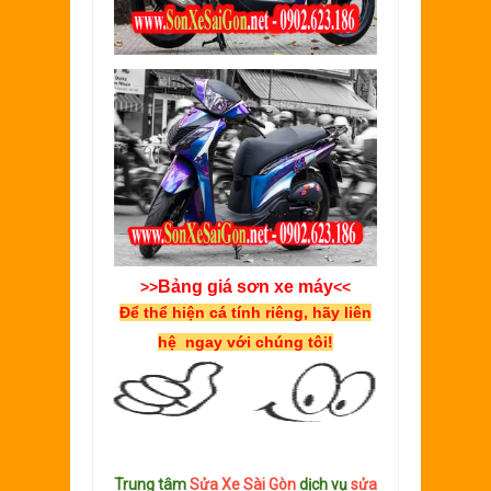
Bảng giá sơn xe máy
>>
<<
Để thể hiện cá tính riêng, hãy liên
hệ ngay với chúng tôi!
Trung tâm
Sửa Xe Sài Gòn
dịch vụ
sửa