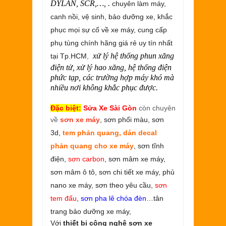
DYLAN, SCR,…,
.
chuyên làm máy,
canh nồi, vệ sinh, bảo dưỡng xe, khắc
phục mọi sự cố về xe máy, cung cấp
phụ tùng chính hãng giá rẻ uy tín nhất
xử lý hệ thống phun xăng
tại Tp.HCM
,
điện tử, xử lý hao xăng, hệ thống điện
phức tạp, các trường hợp máy khó mà
nhiều nơi không khắc phục được.
Đặc biệt:
Sửa Xe Sài Gòn
còn chuyên
về
sơn xe máy
, sơn phối màu,
sơn
3d
,
tem phản quang, dán decal
phản quang cho xe máy
,
sơn tĩnh
điện,
sơn carbon
, sơn mâm xe máy,
sơn mâm ô tô, sơn chi tiết xe máy, phủ
nano xe máy, sơn theo yêu cầu,
sơn
tem đấu
,
sơn pha lê chóa đèn
…tân
trang bảo dưỡng xe máy,
Với
thiết bị công nghệ sơn xe