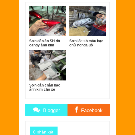
Sơn dàn áo SH đỏ
Sơn lốc sh màu bạc
candy ánh kim
chữ honda đỏ
Sơn dàn chân bạc
ánh kim cho xe
Super dream
Blogger
Facebook
Comments
Comments
0 nhận xét: