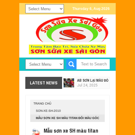
Thursday 6, Aug 2026
AB SƠN LẠI MÀU ĐỎ - XÁM TẠI SƠN X
LATEST NEWS
Jul
24,
2025
SƠN XE EXCITER 2011 MÀU TRẮNG Đ
Jul
24,
2025
TRANG CHỦ
SƠN XE NOUVO SX PHỐI MÀU ĐEN X
SON-XE-SH-2010
May
28,
2023
MẪU SƠN XE SH MÀU TITAN ĐỔI MÀU GÓC
MẪU SƠN XE EXCITER 135 MÀU TÍM 
NHÌN ÁNH TÍM
May
15,
2023
Mẫu sơn xe SH màu titan