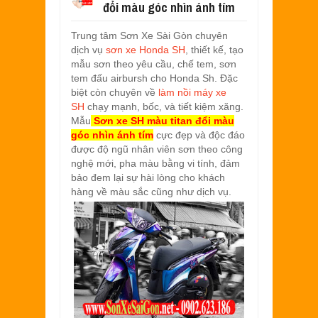
đổi màu góc nhìn ánh tím
SƠN XE EXCITER 2010 MÀU ĐỎ CAM 
Aug
17,
2022
Trung tâm Sơn Xe Sài Gòn chuyên
SƠN TEM ĐẤU XE NOUVO LX MÀU TR
dịch vụ
sơn xe Honda SH
, thiết kế, tạo
Jul
31,
2022
mẫu sơn theo yêu cầu, chế tem, sơn
SƠN XE ATTILA ELIZABETH PHỐI M
tem đấu airbursh cho Honda Sh. Đặc
Jun
11,
2022
biệt còn chuyên về
làm nồi máy xe
SH
chạy mạnh, bốc, và tiết kiệm xăng.
SƠN XE NOUVO LX PHỐI MÀU XANH 
Mẫu
Sơn xe SH
màu titan đổi màu
May
31,
2022
góc nhìn ánh tím
cực đẹp và độc đáo
SƠN ĐỔI MÀU GÓC NHÌN HONDA PS 
được độ ngũ nhân viên sơn theo công
Mar
31,
2022
nghệ mới, pha màu bằng vi tính, đảm
bảo đem lại sự hài lòng cho khách
SƠN PHỐI MÀU XE ATTILA ELIZABE
Mar
17,
2022
hàng về màu sắc cũng như dịch vụ.