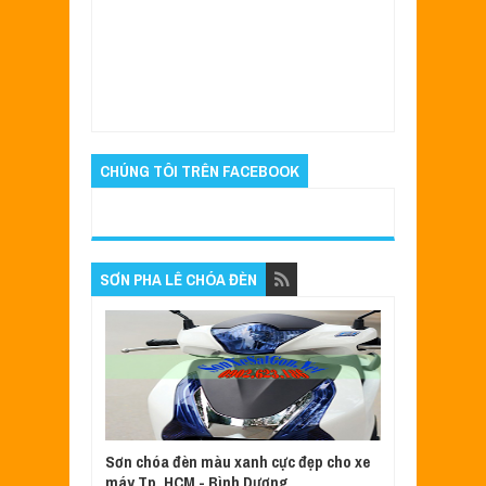
Item Reviewed:
Mẫu sơn xe SH màu titan đổi
màu góc nhìn ánh tím
Rating:
5
Reviewed By:
Quyên
CHÚNG TÔI TRÊN FACEBOOK
SƠN PHA LÊ CHÓA ĐÈN
Sơn chóa đèn màu xanh cực đẹp cho xe
máy Tp. HCM - Bình Dương