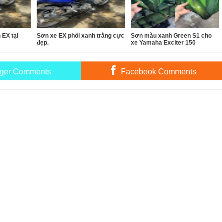
 EX tại
Sơn xe EX phối xanh trắng cực
Sơn màu xanh Green S1 cho
đẹp.
xe Yamaha Exciter 150
ger Comments
Facebook Comments