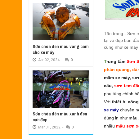
Tân trang - Sơn m
lại vẻ đẹp ban đ
Sơn chóa đèn màu vàng cam
cũng như xe máy 
cho xe máy
Apr
02,
2024
-
0
T
rung tâm
Sơn
S
phản quang, dá
mâm xe máy, sơn
cầu,
sơn tem đấ
phụ tùng chính h
Với
thiết bị côn
xe máy
chuyên n
Sơn chóa đèn màu xanh đen
đúng in như mẫu,
cực đẹp
nhiều
mẫu sơn x
Mar
31,
2022
-
0