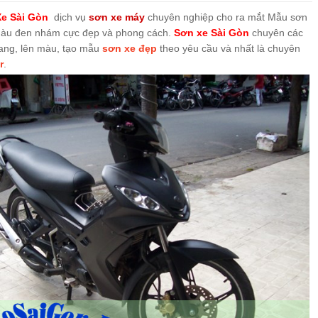
e Sài Gòn
dịch vụ
sơn xe máy
chuyên nghiệp cho ra mắt Mẫu sơn
TRẮNG ĐEN [NOUVOLX_SG11]
màu đen nhám cực đẹp và phong cách.
Sơn xe Sài Gòn
chuyên các
rang, lên màu, tạo mẫu
sơn xe đẹp
theo yêu cầu và nhất là chuyên
MÀU TRẮNG XANH
r
.
 ĐỎ CAM ĐEN CỰC ĐẸP
 MÀU VÀNG XANH ĐEN
BETH GALLARDO VÀNG ĐEN NHÁM