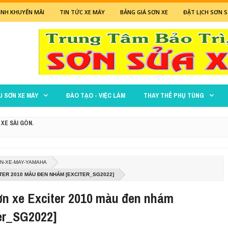
NH KHUYẾN MÃI
TIN TỨC XE MÁY
BẢNG GIÁ SƠN XE
ĐẶT LỊCH SƠN S
U SƠN XE MÁY
ĐÀO TẠO - VIỆC LÀM
THAY THẾ PHỤ TÙNG
 XE SÀI GÒN.
 ĐỎ
N-XE-MAY-YAMAHA
XANH LÁ MẠ
TER 2010 MÀU ĐEN NHÁM [EXCITER_SG2022]
ơn xe Exciter 2010 màu đen nhám
M ĐEN NHÁM CỰC ĐẸP
er_SG2022]
 ĐEN