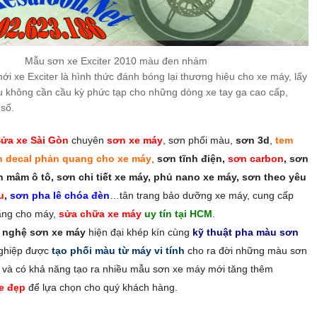
Mẫu sơn xe Exciter 2010 màu đen nhám
ới xe Exciter là hình thức đánh bóng lại thương hiệu cho xe máy, lấy
ầu không cần cầu kỳ phức tạp cho những dòng xe tay ga cao cấp,
số.
ửa xe Sài Gòn
chuyên
sơn xe máy
, sơn phối màu,
sơn 3d
,
tem
n decal phản quang cho xe máy
,
sơn tĩnh điện,
sơn carbon
, sơn
 mâm ô tô, sơn chi tiết xe máy, phủ nano xe máy, sơn theo yêu
u
,
sơn pha lê chóa đèn
…tân trang bảo dưỡng xe máy, cung cấp
ãng cho máy,
sửa chữa xe máy
uy tín tại HCM
.
g nghệ sơn xe máy
hiện đại khép kín cùng
kỹ thuật pha màu sơn
ghiệp được
tạo phối màu từ máy vi tính
cho ra đời những màu sơn
 và có khả năng tạo ra nhiều mẫu sơn xe máy mới tăng thêm
e đẹp
để lựa chọn cho quý khách hàng.