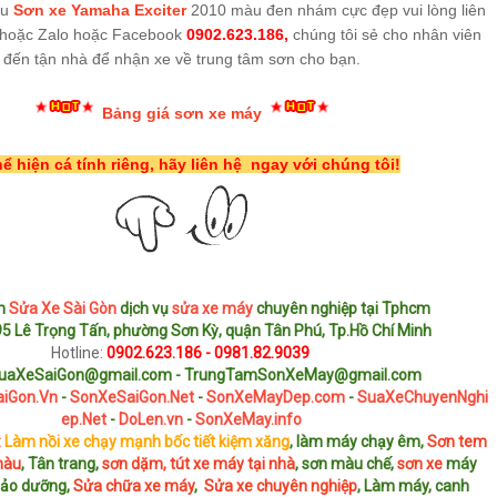
ẫu
Sơn xe Yamaha Exciter
2010 màu đen nhám cực đẹp vui lòng liên
i hoặc Zalo hoặc Facebook
0902.623.186,
chúng tôi sẻ cho nhân viên
đến tận nhà để nhận xe về trung tâm sơn cho bạn.
Bảng giá sơn xe máy
hể hiện cá tính riêng, hãy liên hệ ngay với chúng tôi!
âm
Sửa Xe Sài Gòn
dịch vụ
sửa xe máy
chuyên nghiệp tại Tphcm
5 Lê Trọng Tấn, phường Sơn Kỳ, quận Tân Phú, Tp.Hồ Chí Minh
Hotline:
0902.623.186 - 0981.82.9039
uaXeSaiGon@gmail.com - TrungTamSonXeMay@gmail.com
iGon.Vn
-
SonXeSaiGon.Net
-
SonXeMayDep.com
-
SuaXeChuyenNghi
ep.Net
-
DoLen.vn
-
SonXeMay.info
:
Làm nồi xe chạy mạnh bốc tiết kiệm xăng
, làm máy chạy êm,
Sơn tem
màu
, Tân trang,
sơn dặm, tút xe máy tại nhà
, sơn màu chế,
sơn xe
máy
Bảo dưỡng,
Sửa chữa xe máy
,
Sửa xe chuyên nghiệp
, Làm máy, canh