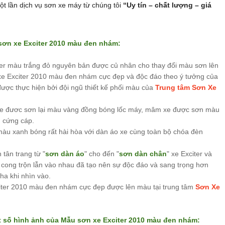
ột lần dịch vụ sơn xe máy từ chúng tôi
“Uy tín – chất lượng – giá
sơn xe Exciter 2010 màu đen nhám:
ter màu trắng đỏ nguyên bản được củ nhân cho thay đổi màu sơn lên
e Exciter 2010 màu đen nhám cực đẹp và độc đáo theo ý tưởng của
ược thực hiện bởi đội ngũ thiết kế phối màu của
Trung tâm Sơn Xe
xe đươc sơn lại màu vàng đồng bóng lốc máy, mâm xe được sơn màu
h cứng cáp.
àu xanh bóng rất hài hòa với dàn áo xe cùng toàn bộ chóa đèn
tân trang từ "
sơn dàn áo
" cho đến "
sơn dàn chân
" xe Exciter và
cong trộn lẫn vào nhau đã tạo nên sự độc đáo và sang trọng hơn
a khi nhìn vào.
iter 2010 màu đen nhám cực đẹp được lên màu tại trung tâm
Sơn Xe
t số hình ảnh của
Mẫu sơn xe Exciter 2010 màu đen nhám: