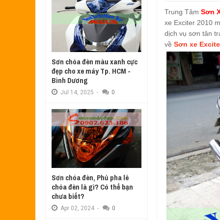
Aug
17,
2022
Trung Tâm
Sơn X
SƠN TEM ĐẤU XE NOUVO LX MÀU 
xe Exciter 2010 
Jul
31,
2022
dịch vụ sơn tân t
SƠN XE ATTILA ELIZABETH PHỐI 
về
Sơn xe Excite
Jun
11,
2022
Sơn chóa đèn màu xanh cực
SƠN XE NOUVO LX PHỐI MÀU XANH
đẹp cho xe máy Tp. HCM -
May
31,
2022
Bình Dương
SƠN ĐỔI MÀU GÓC NHÌN HONDA PS
Jul
14,
2025
-
0
Mar
31,
2022
SƠN PHỐI MÀU XE ATTILA ELIZA
Mar
17,
2022
Sơn chóa đèn, Phủ pha lê
chóa đèn là gì? Có thể bạn
chưa biết?
Apr
02,
2024
-
0