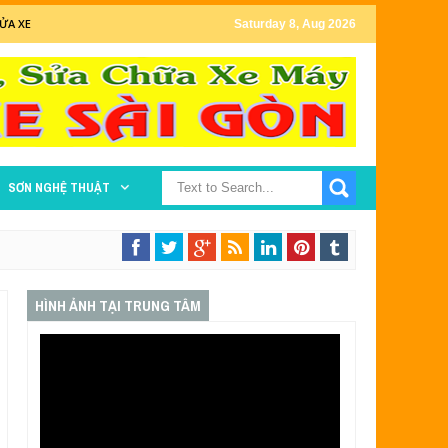
ỬA XE
Saturday 8, Aug 2026
SƠN NGHỆ THUẬT
HÌNH ẢNH TẠI TRUNG TÂM