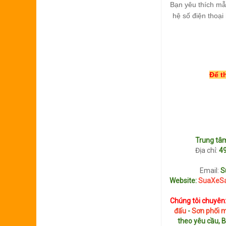
Bạn yêu thích m
hệ số điện thoạ
Để t
Trung t
Địa chỉ:
49
Email:
S
Website:
SuaXeSa
Chúng tôi chuyên
đấu
-
Sơn phối 
theo yêu cầu, 