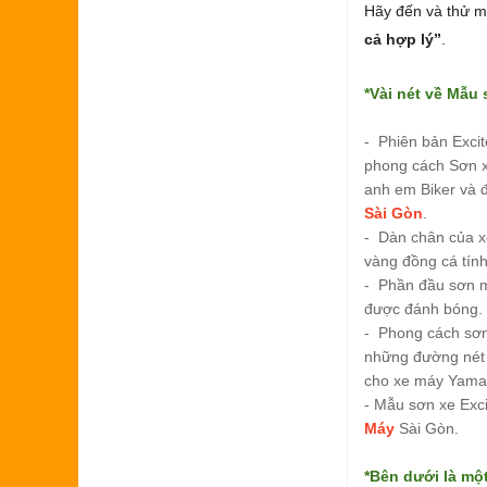
Hãy đến và thử m
cả hợp lý”
.
*Vài nét về
Mẫu 
- Phiên bản Exci
phong cách Sơn x
anh em Biker và đ
Sài Gòn
.
- Dàn chân của 
vàng đồng cá tín
- Phần đầu sơn m
được đánh bóng.
- Phong cách sơn 
những đường nét 
cho xe máy Yamah
- Mẫu sơn xe Exc
Máy
Sài Gòn.
*Bên dưới là mộ