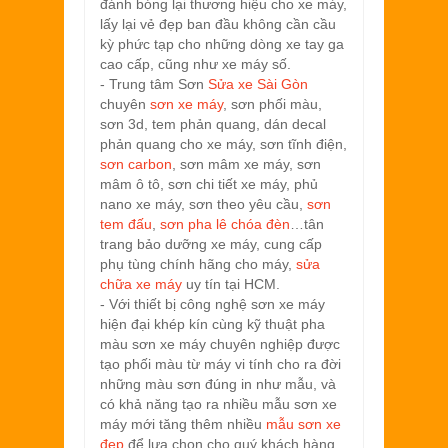
đánh bóng lại thương hiệu cho xe máy,
lấy lại vẻ đẹp ban đầu không cần cầu
kỳ phức tạp cho những dòng xe tay ga
cao cấp, cũng như xe máy số.
- Trung tâm Sơn
Sửa xe Sài Gòn
chuyên
sơn xe máy
, sơn phối màu,
sơn 3d, tem phản quang, dán decal
phản quang cho xe máy, sơn tĩnh điện,
sơn carbon
, sơn mâm xe máy, sơn
mâm ô tô, sơn chi tiết xe máy, phủ
nano xe máy, sơn theo yêu cầu,
sơn
tem đấu
,
sơn pha lê chóa đèn
…tân
trang bảo dưỡng xe máy, cung cấp
phụ tùng chính hãng cho máy,
sửa
chữa xe máy
uy tín tại HCM.
- Với thiết bị công nghệ sơn xe máy
hiện đại khép kín cùng kỹ thuật pha
màu sơn xe máy chuyên nghiệp được
tạo phối màu từ máy vi tính cho ra đời
những màu sơn đúng in như mẫu, và
có khả năng tạo ra nhiều mẫu sơn xe
máy mới tăng thêm nhiều
mẫu sơn xe
đẹp
để lựa chọn cho quý khách hàng.