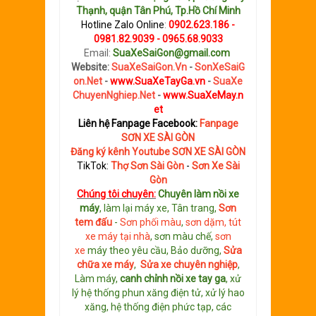
Thạnh, quận Tân Phú, Tp.Hồ Chí Minh
Hotline Zalo Online
:
0902.623.186 -
0981.82.9039 - 0965.68.9033
Email:
SuaXeSaiGon@gmail.com
Website:
SuaXeSaiGon.Vn
-
SonXeSaiG
on.Net
-
www.SuaXeTayGa.vn
-
SuaXe
ChuyenNghiep.Net
-
www.SuaXeMay.n
et
Liên hệ Fanpage Facebook:
Fanpage
SƠN XE SÀI GÒN
Đăng ký kênh Youtube SƠN XE SÀI GÒN
TikTok:
Thợ Sơn Sài Gòn
-
Sơn Xe Sài
Gòn
Chúng tôi chuyên:
C
huyên làm nồi xe
máy
, làm lại máy xe, Tân trang,
S
ơn
tem đấu
-
Sơn phối màu
,
sơn dặm, tút
xe máy tại nhà
, sơn màu chế,
sơn
xe
máy theo yêu cầu, Bảo dưỡng,
Sửa
chữa xe máy
,
Sửa xe chuyên nghiệp
,
Làm máy,
canh chỉnh nồi xe tay ga
, xử
lý hệ thống phun xăng điện tử, xử lý hao
xăng, hệ thống điện phức tạp, các