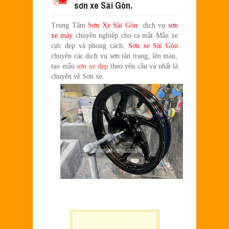
sơn xe Sài Gòn.
SƠN XE EXCITER 2010 MÀU ĐỎ CAM 
Aug
17,
2022
Trung Tâm
Sơn Xe Sài Gòn
dịch vụ
sơn
SƠN TEM ĐẤU XE NOUVO LX MÀU TR
xe máy
chuyên nghiệp cho ra mắt Mẫu xe
Jul
31,
2022
cực đẹp và phong cách.
Sơn xe Sài Gòn
SƠN XE ATTILA ELIZABETH PHỐI M
chuyên các dịch vụ sơn tân trang, lên màu,
Jun
11,
2022
tạo mẫu
sơn xe đẹp
theo yêu cầu và nhất là
chuyên về
Sơn xe.
SƠN XE NOUVO LX PHỐI MÀU XANH 
May
31,
2022
SƠN ĐỔI MÀU GÓC NHÌN HONDA PS 
Mar
31,
2022
SƠN PHỐI MÀU XE ATTILA ELIZABE
Mar
17,
2022