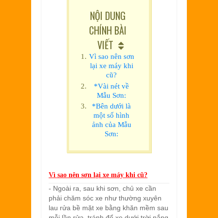
NỘI DUNG
CHÍNH BÀI
VIẾT
Vì sao nên sơn
lại xe máy khi
cũ?
*Vài nét về
Mẫu Sơn:
*Bên dưới là
một số hình
ảnh của Mẫu
Sơn:
Vì sao nên sơn lại xe máy khi cũ?
- Ngoài ra, sau khi sơn, chủ xe cần
phải chăm sóc xe như thường xuyên
lau rửa bề mặt xe bằng khăn mềm sau
mỗi lần rửa, tránh để xe dưới trời nắng