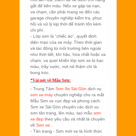
gắt để bền màu. Nếu xe gặp tai nạn,
va chạm, cần phải mang xe đến các
garage chuyên nghiệp kiểm tra, phục
hồi và xử lý kịp thời để tránh tốn kém
chi phí.
- Lớp sơn là “chiếc áo”, quyết định
diện mạo của xe máy. Theo thời gian
và tác động từ môi trường bên ngoài
như thời tiết, khí hậu, hóa chất hoặc va
chạm, va quẹt khiến lớp sơn xe bị bạc
màu, trầy xước, nứt nẻ thậm chí là
bong tróc.
*Vài nét về
Mẫu Sơn:
- Trung Tâm
Sơn Xe Sài Gòn
dịch vụ
sơn xe máy
chuyên nghiệp cho ra mắt
Mẫu Sơn xe cực đẹp và phong cách.
Sơn xe Sài Gòn chuyên các dịch vụ
sơn tân trang, lên màu, tạo mẫu
sơn
xe đẹp
theo yêu cầu và nhất là chuyên
về
Sơn xe
.
- Tân trang - Sơn mới xe là hình thức