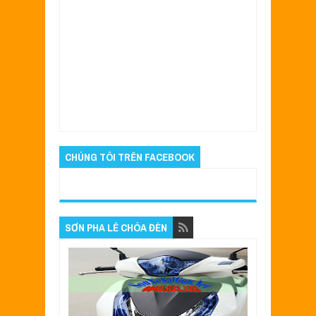
Item Reviewed:
Sơn mâm xe đen bóng tại
sơn xe Sài Gòn.
Rating:
5
Reviewed By:
Quyên
CHÚNG TÔI TRÊN FACEBOOK
SƠN PHA LÊ CHÓA ĐÈN