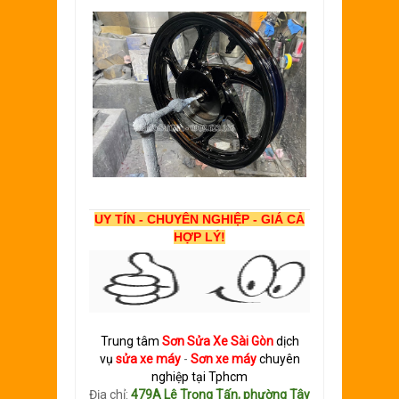
UY TÍN - CHUYÊN NGHIỆP - GIÁ CẢ
HỢP LÝ!
Trung tâm
Sơn
S
ửa Xe Sài Gòn
dịch
vụ
sửa xe máy
-
Sơn xe máy
chuyên
nghiệp tại Tphcm
Địa chỉ:
479A Lê Trọng Tấn, phường Tây