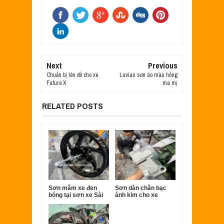
Next
Previous
Chuẩn bị lên đồ cho xe
Luvias sơn áo màu hồng
Future X
ma mị
RELATED POSTS
Sơn mâm xe đen
Sơn dàn chân bạc
bóng tại sơn xe Sài
ánh kim cho xe
Gòn.
Super dream