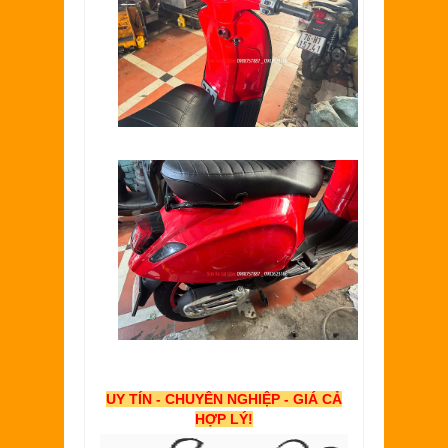
UY TÍN - CHUYÊN NGHIỆP - GIÁ CẢ
HỢP LÝ!