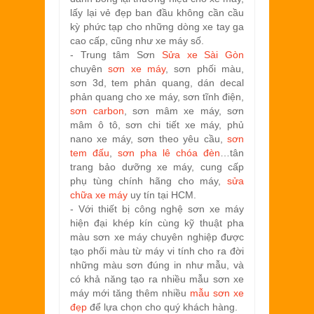
lấy lại vẻ đẹp ban đầu không cần cầu
kỳ phức tạp cho những dòng xe tay ga
cao cấp, cũng như xe máy số.
- Trung tâm Sơn
Sửa xe Sài Gòn
chuyên
sơn xe máy
, sơn phối màu,
sơn 3d, tem phản quang, dán decal
phản quang cho xe máy, sơn tĩnh điện,
sơn carbon
, sơn mâm xe máy, sơn
mâm ô tô, sơn chi tiết xe máy, phủ
nano xe máy, sơn theo yêu cầu,
sơn
tem đấu
,
sơn pha lê chóa đèn
…tân
trang bảo dưỡng xe máy, cung cấp
phụ tùng chính hãng cho máy,
sửa
chữa xe máy
uy tín tại HCM.
- Với thiết bị công nghệ sơn xe máy
hiện đại khép kín cùng kỹ thuật pha
màu sơn xe máy chuyên nghiệp được
tạo phối màu từ máy vi tính cho ra đời
những màu sơn đúng in như mẫu, và
có khả năng tạo ra nhiều mẫu sơn xe
máy mới tăng thêm nhiều
mẫu sơn xe
đẹp
để lựa chọn cho quý khách hàng.