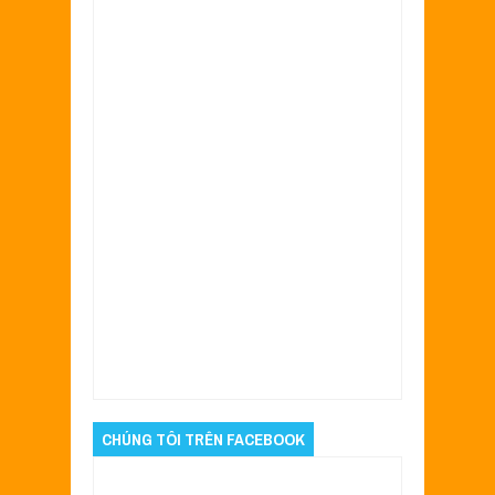
Item Reviewed:
Chiếc Vespa Sprint được sơn
dọn mới cho chị đẹp.
Rating:
5
Reviewed By:
Quyên
CHÚNG TÔI TRÊN FACEBOOK