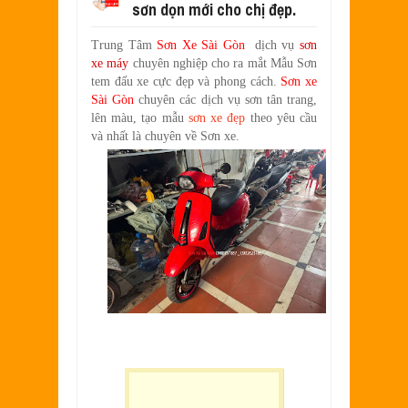
sơn dọn mới cho chị đẹp.
SƠN XE EXCITER 2010 MÀU ĐỎ CAM 
Aug
17,
2022
Trung Tâm
Sơn Xe Sài Gòn
dịch vụ
sơn
SƠN TEM ĐẤU XE NOUVO LX MÀU TR
xe máy
chuyên nghiệp cho ra mắt Mẫu Sơn
Jul
31,
2022
tem đấu xe cực đẹp và phong cách.
Sơn xe
SƠN XE ATTILA ELIZABETH PHỐI M
Sài Gòn
chuyên các dịch vụ sơn tân trang,
Jun
11,
2022
lên màu, tạo mẫu
sơn xe đẹp
theo yêu cầu
và nhất là chuyên về
Sơn xe.
SƠN XE NOUVO LX PHỐI MÀU XANH 
May
31,
2022
SƠN ĐỔI MÀU GÓC NHÌN HONDA PS 
Mar
31,
2022
SƠN PHỐI MÀU XE ATTILA ELIZABE
Mar
17,
2022