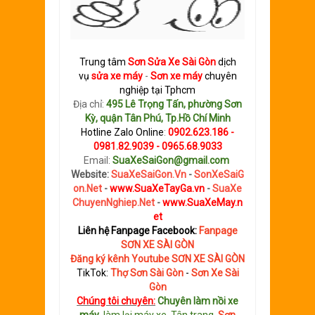
Trung tâm
Sơn
S
ửa Xe Sài Gòn
dịch
vụ
sửa xe máy
-
Sơn xe máy
chuyên
nghiệp tại Tphcm
Địa chỉ:
495 Lê Trọng Tấn, phường Sơn
Kỳ, quận Tân Phú, Tp.Hồ Chí Minh
Hotline Zalo Online
:
0902.623.186 -
0981.82.9039 - 0965.68.9033
Email:
SuaXeSaiGon@gmail.com
Website:
SuaXeSaiGon.Vn
-
SonXeSaiG
on.Net
-
www.SuaXeTayGa.vn
-
SuaXe
ChuyenNghiep.Net
-
www.SuaXeMay.n
et
Liên hệ Fanpage Facebook:
Fanpage
SƠN XE SÀI GÒN
Đăng ký kênh Youtube SƠN XE SÀI GÒN
TikTok:
Thợ Sơn Sài Gòn
-
Sơn Xe Sài
Gòn
Chúng tôi chuyên:
C
huyên làm nồi xe