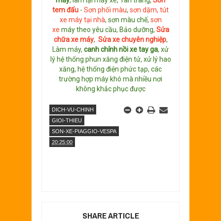
máy
, làm lại máy xe, Tân trang,
S
ơn
tem đấu
-
Sơn phối màu
,
sơn dặm, tút
xe máy tại nhà
, sơn màu chế,
sơn
xe
máy theo yêu cầu, Bảo dưỡng,
Sửa
chữa xe máy
,
Sửa xe chuyên nghiệp
,
Làm máy,
canh chỉnh nồi xe tay ga
, xử
lý hệ thống phun xăng điện tử, xử lý hao
xăng, hệ thống điện phức tạp, các
trường hợp máy khó mà nhiều nơi
không khắc phục được
DICH-VU-CHINH
GIOI-THIEU
SON-XE-PIAGGIO-VESPA
20:25:00
SHARE ARTICLE