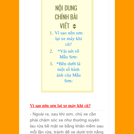
NỘI DUNG
CHÍNH BÀI
VIẾT
Vì sao nên sơn
lại xe máy khi
cũ?
*Vài nét về
Mẫu Sơn:
*Bên dưới là
một số hình
ảnh của Mẫu
Sơn:
Vì sao nên sơn lại xe máy khi cũ?
- Ngoài ra, sau khi sơn, chủ xe cần
phải chăm sóc xe như thường xuyên
lau rửa bề mặt xe bằng khăn mềm sau
mỗi lần rửa, tránh để xe dưới trời nắng