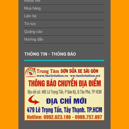
About Me
Mua hàng
Liên hệ
Tin tức
Quảng cáo
Hướng dẫn
THÔNG TIN - THÔNG BÁO