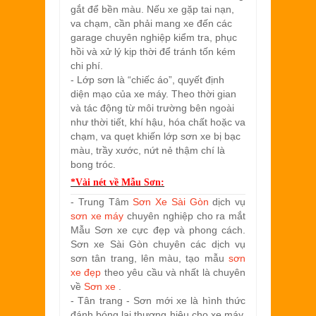
gắt để bền màu. Nếu xe gặp tai nạn,
va chạm, cần phải mang xe đến các
garage chuyên nghiệp kiểm tra, phục
hồi và xử lý kịp thời để tránh tốn kém
chi phí.
- Lớp sơn là “chiếc áo”, quyết định
diện mạo của xe máy. Theo thời gian
và tác động từ môi trường bên ngoài
như thời tiết, khí hậu, hóa chất hoặc va
chạm, va quẹt khiến lớp sơn xe bị bạc
màu, trầy xước, nứt nẻ thậm chí là
bong tróc.
*Vài nét về
Mẫu Sơn:
- Trung Tâm
Sơn Xe Sài Gòn
dịch vụ
sơn xe máy
chuyên nghiệp cho ra mắt
Mẫu Sơn xe cực đẹp và phong cách.
Sơn xe Sài Gòn chuyên các dịch vụ
sơn tân trang, lên màu, tạo mẫu
sơn
xe đẹp
theo yêu cầu và nhất là chuyên
về
Sơn xe
.
- Tân trang - Sơn mới xe là hình thức
đánh bóng lại thương hiệu cho xe máy,