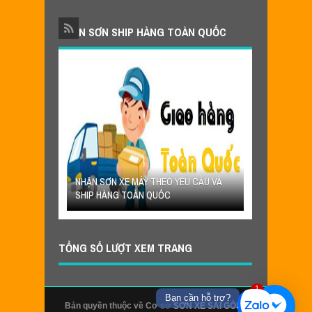
NHẬN SƠN SHIP HÀNG TOÀN QUỐC
HANH TOÁN
PHƯƠNG THỨC 
O KHÁCH HÀNG
NHẬN SƠN XE MÁY THEO YÊU CẦU VÀ
DỊCH VỤ SƠN 
SHIP HÀNG TOÀN QUỐC
Ở XA
TỔNG SỐ LƯỢT XEM TRANG
1
Bạn cần hỗ trợ?
Bản quyền thuộc về Cơ sở
SƠN XE SÀI GÒN
-