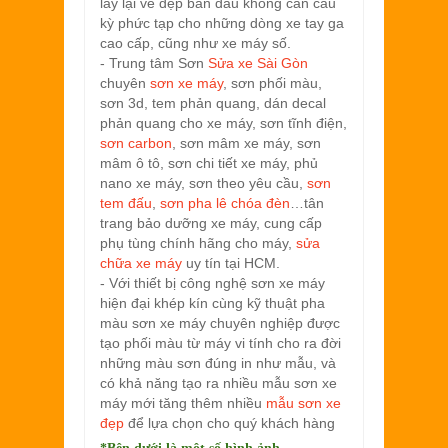
lấy lại vẻ đẹp ban đầu không cần cầu
kỳ phức tạp cho những dòng xe tay ga
cao cấp, cũng như xe máy số.
- Trung tâm Sơn
Sửa xe Sài Gòn
chuyên
sơn xe máy
, sơn phối màu,
sơn 3d, tem phản quang, dán decal
phản quang cho xe máy, sơn tĩnh điện,
sơn carbon
, sơn mâm xe máy, sơn
mâm ô tô, sơn chi tiết xe máy, phủ
nano xe máy, sơn theo yêu cầu,
sơn
tem đấu
,
sơn pha lê chóa đèn
…tân
trang bảo dưỡng xe máy, cung cấp
phụ tùng chính hãng cho máy,
sửa
chữa xe máy
uy tín tại HCM.
- Với thiết bị công nghệ sơn xe máy
hiện đại khép kín cùng kỹ thuật pha
màu sơn xe máy chuyên nghiệp được
tạo phối màu từ máy vi tính cho ra đời
những màu sơn đúng in như mẫu, và
có khả năng tạo ra nhiều mẫu sơn xe
máy mới tăng thêm nhiều
mẫu sơn xe
đẹp
để lựa chọn cho quý khách hàng