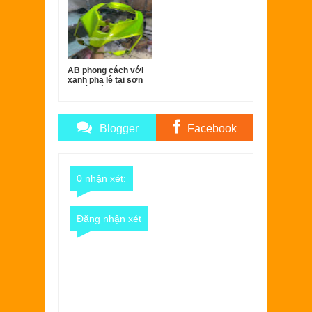
AB phong cách với
xanh pha lê tại sơn
xe Sài Gòn.
Blogger
Facebook
Comments
Comments
0 nhận xét:
Đăng nhận xét