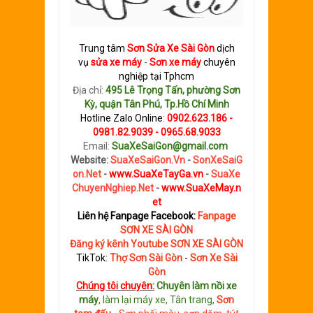
Trung tâm
Sơn
S
ửa Xe Sài Gòn
dịch
vụ
sửa xe máy
-
Sơn xe máy
chuyên
nghiệp tại Tphcm
Địa chỉ:
495 Lê Trọng Tấn, phường Sơn
Kỳ, quận Tân Phú, Tp.Hồ Chí Minh
Hotline Zalo Online
:
0902.623.186 -
0981.82.9039 - 0965.68.9033
Email:
SuaXeSaiGon@gmail.com
Website:
SuaXeSaiGon.Vn
-
SonXeSaiG
on.Net
-
www.SuaXeTayGa.vn
-
SuaXe
ChuyenNghiep.Net
-
www.SuaXeMay.n
et
Liên hệ Fanpage Facebook:
Fanpage
SƠN XE SÀI GÒN
Đăng ký kênh Youtube SƠN XE SÀI GÒN
TikTok:
Thợ Sơn Sài Gòn
-
Sơn Xe Sài
Gòn
Chúng tôi chuyên:
C
huyên làm nồi xe
máy
, làm lại máy xe, Tân trang,
S
ơn