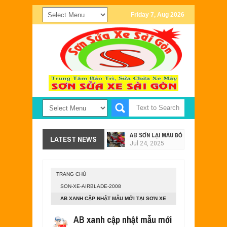
Friday 7, Aug 2026
AB SƠN LẠI MÀU ĐỎ - XÁM TẠI SƠN X
LATEST NEWS
Jul
24,
2025
SƠN XE EXCITER 2011 MÀU TRẮNG Đ
Jul
24,
2025
TRANG CHỦ
SƠN XE NOUVO SX PHỐI MÀU ĐEN X
SON-XE-AIRBLADE-2008
May
28,
2023
AB XANH CẬP NHẬT MẪU MỚI TẠI SƠN XE
MẪU SƠN XE EXCITER 135 MÀU TÍM 
SÀI GÒN
May
15,
2023
AB xanh cập nhật mẫu mới