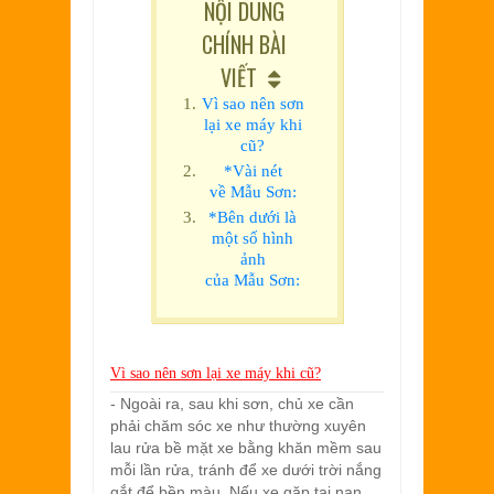
NỘI DUNG
CHÍNH BÀI
VIẾT
Vì sao nên sơn
lại xe máy khi
cũ?
*Vài nét
về Mẫu Sơn:
*Bên dưới là
một số hình
ảnh
của Mẫu Sơn:
Vì sao nên sơn lại xe máy khi cũ?
- Ngoài ra, sau khi sơn, chủ xe cần
phải chăm sóc xe như thường xuyên
lau rửa bề mặt xe bằng khăn mềm sau
mỗi lần rửa, tránh để xe dưới trời nắng
gắt để bền màu. Nếu xe gặp tai nạn,