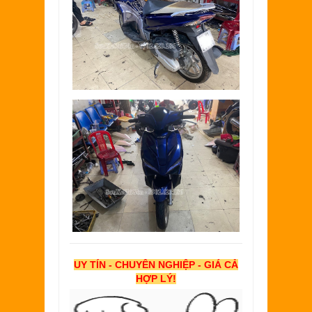
UY TÍN - CHUYÊN NGHIỆP - GIÁ CẢ
HỢP LÝ!