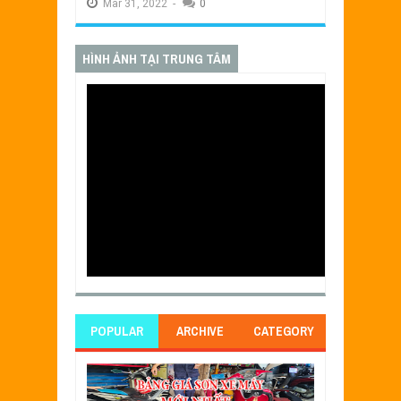
Mar
31,
2022
-
0
HÌNH ẢNH TẠI TRUNG TÂM
POPULAR
ARCHIVE
CATEGORY