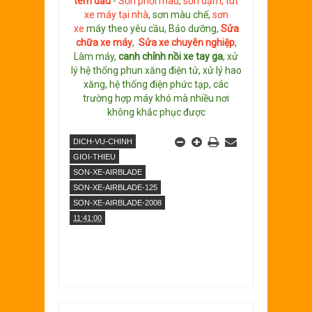
tem đấu
-
Sơn phối màu
,
sơn dặm, tút
xe máy tại nhà
, sơn màu chế,
sơn
xe
máy theo yêu cầu, Bảo dưỡng,
Sửa
chữa xe máy
,
Sửa xe chuyên nghiệp
,
Làm máy,
canh chỉnh nồi xe tay ga
, xử
lý hệ thống phun xăng điện tử, xử lý hao
xăng, hệ thống điện phức tạp, các
trường hợp máy khó mà nhiều nơi
không khắc phục được
DICH-VU-CHINH
GIOI-THIEU
SON-XE-AIRBLADE
SON-XE-AIRBLADE-125
SON-XE-AIRBLADE-2008
11:41:00