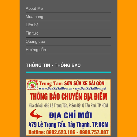
About Me
Mua hàng
Liên hệ
Tin tức
Quảng cáo
Hướng dẫn
THÔNG TIN - THÔNG BÁO