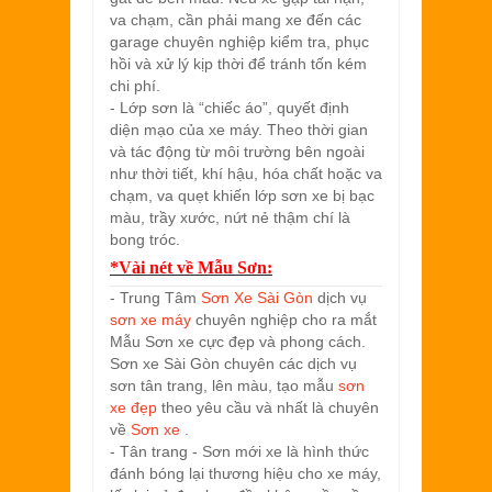
va chạm, cần phải mang xe đến các
garage chuyên nghiệp kiểm tra, phục
hồi và xử lý kịp thời để tránh tốn kém
chi phí.
- Lớp sơn là “chiếc áo”, quyết định
diện mạo của xe máy. Theo thời gian
và tác động từ môi trường bên ngoài
như thời tiết, khí hậu, hóa chất hoặc va
chạm, va quẹt khiến lớp sơn xe bị bạc
màu, trầy xước, nứt nẻ thậm chí là
bong tróc.
*Vài nét về
Mẫu Sơn:
- Trung Tâm
Sơn Xe Sài Gòn
dịch vụ
sơn xe máy
chuyên nghiệp cho ra mắt
Mẫu Sơn xe cực đẹp và phong cách.
Sơn xe Sài Gòn chuyên các dịch vụ
sơn tân trang, lên màu, tạo mẫu
sơn
xe đẹp
theo yêu cầu và nhất là chuyên
về
Sơn xe
.
- Tân trang - Sơn mới xe là hình thức
đánh bóng lại thương hiệu cho xe máy,