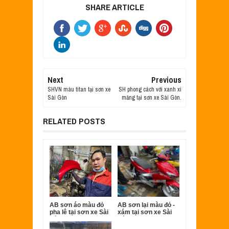
SHARE ARTICLE
Next
Previous
SHVN màu titan tại sơn xe
SH phong cách với xanh xi
Sài Gòn
măng tại sơn xe Sài Gòn.
RELATED POSTS
AB sơn áo màu đỏ
AB sơn lại màu đỏ -
pha lê tại sơn xe Sài
xám tại sơn xe Sài
Gòn.
Gòn.