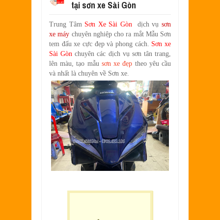
tại sơn xe Sài Gòn
SƠN XE EXCITER 2010 MÀU ĐỎ CAM 
Aug
17,
2022
Trung Tâm
Sơn Xe Sài Gòn
dịch vụ
sơn
SƠN TEM ĐẤU XE NOUVO LX MÀU TR
xe máy
chuyên nghiệp cho ra mắt Mẫu Sơn
Jul
31,
2022
tem đấu xe cực đẹp và phong cách.
Sơn xe
SƠN XE ATTILA ELIZABETH PHỐI M
Sài Gòn
chuyên các dịch vụ sơn tân trang,
Jun
11,
2022
lên màu, tạo mẫu
sơn xe đẹp
theo yêu cầu
và nhất là chuyên về
Sơn xe.
SƠN XE NOUVO LX PHỐI MÀU XANH 
May
31,
2022
SƠN ĐỔI MÀU GÓC NHÌN HONDA PS 
Mar
31,
2022
SƠN PHỐI MÀU XE ATTILA ELIZABE
Mar
17,
2022