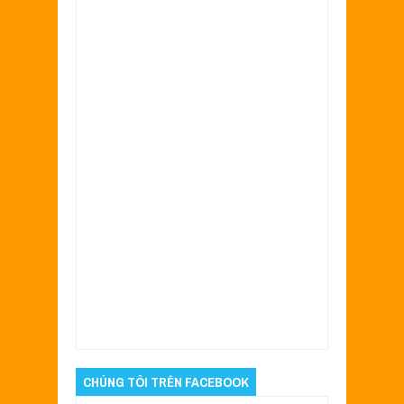
Item Reviewed:
AB xanh cập nhật mẫu mới
tại sơn xe Sài Gòn
Rating:
5
Reviewed By:
Sửa Xe Sài Gòn
CHÚNG TÔI TRÊN FACEBOOK