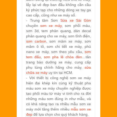
lấy lại vẻ đẹp ban đầu không cần cầu
kỳ phức tạp cho những dòng xe tay ga
cao cấp, cũng như xe máy số.
- Trung tâm Sơn
Sửa xe Sài Gòn
chuyên
sơn xe máy
, sơn phối màu,
sơn 3d, tem phản quang, dán decal
phản quang cho xe máy, sơn tĩnh điện,
sơn carbon
, sơn mâm xe máy, sơn
mâm ô tô, sơn chi tiết xe máy, phủ
nano xe máy, sơn theo yêu cầu,
sơn
tem đấu
,
sơn pha lê chóa đèn
…tân
trang bảo dưỡng xe máy, cung cấp
phụ tùng chính hãng cho máy,
sửa
chữa xe máy
uy tín tại HCM.
- Với thiết bị công nghệ sơn xe máy
hiện đại khép kín cùng kỹ thuật pha
màu sơn xe máy chuyên nghiệp được
tạo phối màu từ máy vi tính cho ra đời
những màu sơn đúng in như mẫu, và
có khả năng tạo ra nhiều mẫu sơn xe
máy mới tăng thêm nhiều
mẫu sơn xe
đẹp
để lựa chọn cho quý khách hàng.