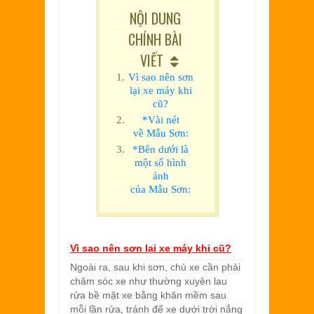
NỘI DUNG
CHÍNH BÀI
VIẾT
Vì sao nên sơn
lại xe máy khi
cũ?
*Vài nét
về Mẫu Sơn:
*Bên dưới là
một số hình
ảnh
của Mẫu Sơn:
Vì sao nên sơn lại xe máy khi cũ?
Ngoài ra, sau khi sơn, chủ xe cần phải
chăm sóc xe như thường xuyên lau
rửa bề mặt xe bằng khăn mềm sau
mỗi lần rửa, tránh để xe dưới trời nắng