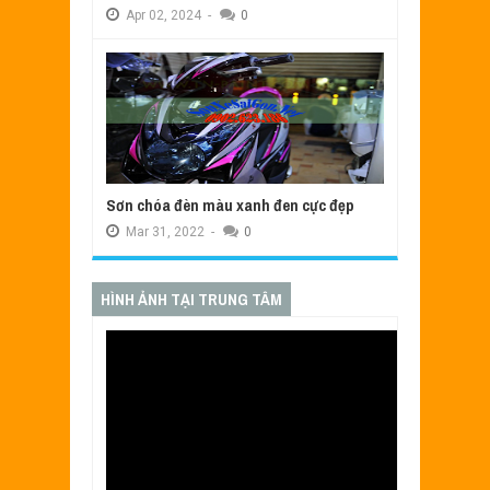
Apr
02,
2024
-
0
Sơn chóa đèn màu xanh đen cực đẹp
Mar
31,
2022
-
0
HÌNH ẢNH TẠI TRUNG TÂM