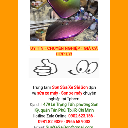
UY TÍN - CHUYÊN NGHIỆP - GIÁ CẢ
HỢP LÝ!
Trung tâm
Sơn
S
ửa Xe Sài Gòn
dịch
vụ
sửa xe máy
-
Sơn xe máy
chuyên
nghiệp tại Tphcm
Địa chỉ:
479 Lê Trọng Tấn, phường Sơn
Kỳ, quận Tân Phú, Tp.Hồ Chí Minh
Hotline Zalo Online
:
0902.623.186 -
0981.82.9039 - 0965.68.9033
Email:
SuaXeSaiGon@gmail.com