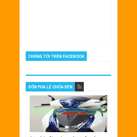
Item Reviewed:
Vision sơn màu 4D độc lạ tại
sơn xe Sài Gòn
Rating:
5
Reviewed By:
Sửa
Xe Sài Gòn
CHÚNG TÔI TRÊN FACEBOOK
SƠN PHA LÊ CHÓA ĐÈN