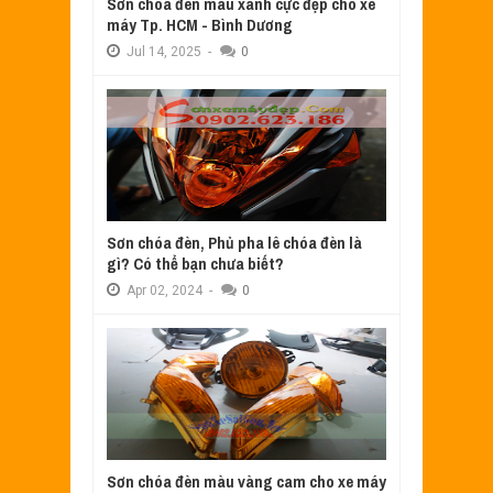
Sơn chóa đèn màu xanh cực đẹp cho xe
máy Tp. HCM - Bình Dương
Jul
14,
2025
-
0
Sơn chóa đèn, Phủ pha lê chóa đèn là
gì? Có thể bạn chưa biết?
Apr
02,
2024
-
0
Sơn chóa đèn màu vàng cam cho xe máy