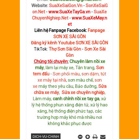
Website:
SuaXeSaiGon.Vn
-
SonXeSaiG
on.Net
-
www.SuaXeTayGa.vn
-
SuaXe
ChuyenNghiep.Net
-
www.SuaXeMay.n
et
Liên hệ Fanpage Facebook:
Fanpage
SƠN XE SÀI GÒN
Đăng ký kênh Youtube SƠN XE SÀI GÒN
TikTok:
Thợ Sơn Sài Gòn
-
Sơn Xe Sài
Gòn
Chúng tôi chuyên:
C
huyên làm nồi xe
máy
, làm lại máy xe, Tân trang,
S
ơn
tem đấu
-
Sơn phối màu
,
sơn dặm, tút
xe máy tại nhà
, sơn màu chế,
sơn
xe
máy theo yêu cầu, Bảo dưỡng,
Sửa
chữa xe máy
,
Sửa xe chuyên nghiệp
,
Làm máy,
canh chỉnh nồi xe tay ga
, xử
lý hệ thống phun xăng điện tử, xử lý hao
xăng, hệ thống điện phức tạp, các
trường hợp máy khó mà nhiều nơi
không khắc phục được
DICH-VU-CHINH