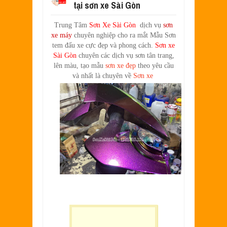
tại sơn xe Sài Gòn
SƠN XE EXCITER 2010 MÀU ĐỎ CAM 
Aug
17,
2022
Trung Tâm
Sơn Xe Sài Gòn
dịch vụ
sơn
SƠN TEM ĐẤU XE NOUVO LX MÀU TR
xe máy
chuyên nghiệp cho ra mắt Mẫu Sơn
Jul
31,
2022
tem đấu xe cực đẹp và phong cách.
Sơn xe
SƠN XE ATTILA ELIZABETH PHỐI M
Sài Gòn
chuyên các dịch vụ sơn tân trang,
Jun
11,
2022
lên màu, tạo mẫu
sơn xe đẹp
theo yêu cầu
và nhất là chuyên về
Sơn xe
SƠN XE NOUVO LX PHỐI MÀU XANH 
May
31,
2022
SƠN ĐỔI MÀU GÓC NHÌN HONDA PS 
Mar
31,
2022
SƠN PHỐI MÀU XE ATTILA ELIZABE
Mar
17,
2022