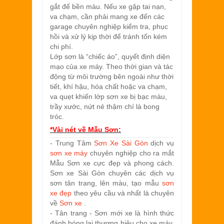
gắt để bền màu. Nếu xe gặp tai nạn,
va chạm, cần phải mang xe đến các
garage chuyên nghiệp kiểm tra, phục
hồi và xử lý kịp thời để tránh tốn kém
chi phí.
Lớp sơn là “chiếc áo”, quyết định diện
mạo của xe máy. Theo thời gian và tác
động từ môi trường bên ngoài như thời
tiết, khí hậu, hóa chất hoặc va chạm,
va quẹt khiến lớp sơn xe bị bạc màu,
trầy xước, nứt nẻ thậm chí là bong
tróc.
*Vài nét về
Mẫu Sơn:
- Trung Tâm
Sơn Xe Sài Gòn
dịch vụ
sơn xe máy
chuyên nghiệp cho ra mắt
Mẫu Sơn xe cực đẹp và phong cách.
Sơn xe Sài Gòn chuyên các dịch vụ
sơn tân trang, lên màu, tạo mẫu
sơn
xe đẹp
theo yêu cầu và nhất là chuyên
về
Sơn xe
.
- Tân trang - Sơn mới xe là hình thức
đánh bóng lại thương hiệu cho xe máy,