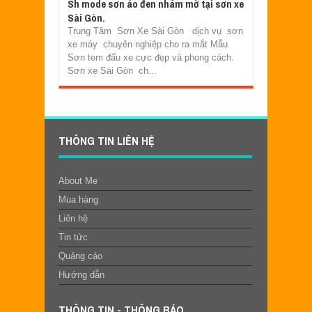
Sh mode sơn áo đen nhám mờ tại sơn xe
Sài Gòn.
Trung Tâm Sơn Xe Sài Gòn dịch vụ sơn
xe máy chuyên nghiệp cho ra mắt Mẫu
Sơn tem đấu xe cực đẹp và phong cách.
Sơn xe Sài Gòn ch...
THÔNG TIN LIÊN HỆ
About Me
Mua hàng
Liên hệ
Tin tức
Quảng cáo
Hướng dẫn
THÔNG TIN - THÔNG BÁO