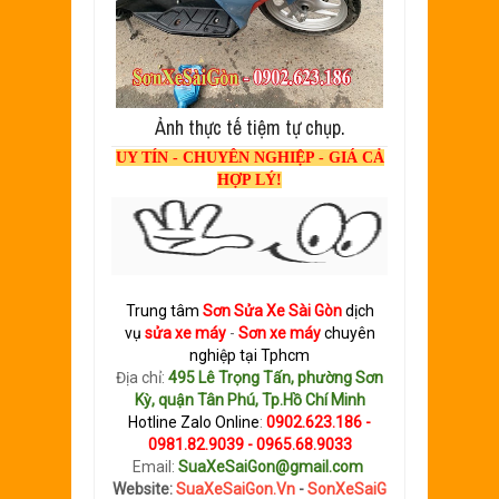
Ảnh thực tế tiệm tự chụp.
UY TÍN - CHUYÊN NGHIỆP - GIÁ CẢ
HỢP LÝ!
Trung tâm
Sơn
S
ửa Xe Sài Gòn
dịch
vụ
sửa xe máy
-
Sơn xe máy
chuyên
nghiệp tại Tphcm
Địa chỉ:
495 Lê Trọng Tấn, phường Sơn
Kỳ, quận Tân Phú, Tp.Hồ Chí Minh
Hotline Zalo Online
:
0902.623.186 -
0981.82.9039 - 0965.68.9033
Email:
SuaXeSaiGon@gmail.com
Website:
SuaXeSaiGon.Vn
-
SonXeSaiG