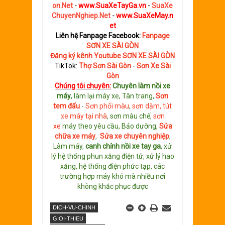
on.Net
-
www.SuaXeTayGa.vn
-
SuaXe
ChuyenNghiep.Net
-
www.SuaXeMay.n
et
Liên hệ Fanpage Facebook:
Fanpage
SƠN XE SÀI GÒN
Đăng ký kênh Youtube SƠN XE SÀI GÒN
TikTok:
Thợ Sơn Sài Gòn
-
Sơn Xe Sài
Gòn
Chúng tôi chuyên:
C
huyên làm nồi xe
máy
, làm lại máy xe, Tân trang,
S
ơn
tem đấu
-
Sơn phối màu
,
sơn dặm, tút
xe máy tại nhà
, sơn màu chế,
sơn
xe
máy theo yêu cầu, Bảo dưỡng,
Sửa
chữa xe máy
,
Sửa xe chuyên nghiệp
,
Làm máy,
canh chỉnh nồi xe tay ga
, xử
lý hệ thống phun xăng điện tử, xử lý hao
xăng, hệ thống điện phức tạp, các
trường hợp máy khó mà nhiều nơi
không khắc phục được
DICH-VU-CHINH
GIOI-THIEU