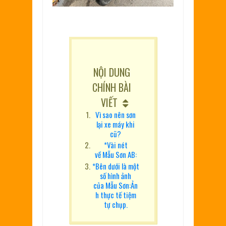
NỘI DUNG
CHÍNH BÀI
VIẾT
Vì sao nên sơn
lại xe máy khi
cũ?
*Vài nét
về Mẫu Sơn AB:
*Bên dưới là một
số hình ảnh
của Mẫu Sơn:Ản
h thực tế tiệm
tự chụp.