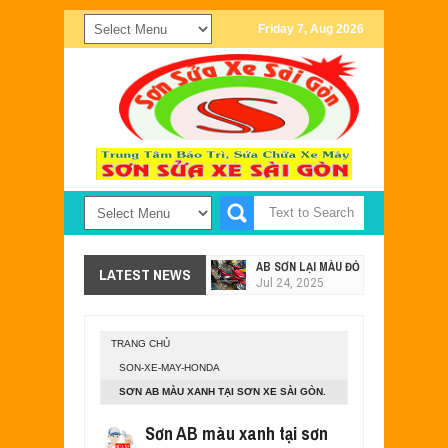
Friday 7, Aug 2026
AB SƠN LẠI MÀU ĐỎ - XÁM TẠI SƠN X
LATEST NEWS
Jul
24,
2025
SƠN XE EXCITER 2011 MÀU TRẮNG Đ
Jul
24,
2025
TRANG CHỦ
SƠN XE NOUVO SX PHỐI MÀU ĐEN X
SON-XE-MAY-HONDA
May
28,
2023
SƠN AB MÀU XANH TẠI SƠN XE SÀI GÒN.
MẪU SƠN XE EXCITER 135 MÀU TÍM 
May
15,
2023
Sơn AB màu xanh tại sơn