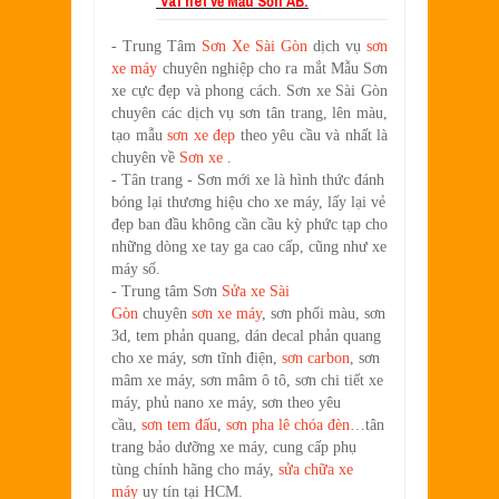
*Vài nét về
Mẫu Sơn AB:
- Trung Tâm
Sơn Xe Sài Gòn
dịch vụ
sơn
xe máy
chuyên nghiệp cho ra mắt Mẫu Sơn
xe cực đẹp và phong cách. Sơn xe Sài Gòn
chuyên các dịch vụ sơn tân trang, lên màu,
tạo mẫu
sơn xe đẹp
theo yêu cầu và nhất là
chuyên về
Sơn xe
.
- Tân trang - Sơn mới xe là hình thức đánh
bóng lại thương hiệu cho xe máy, lấy lại vẻ
đẹp ban đầu không cần cầu kỳ phức tạp cho
những dòng xe tay ga cao cấp, cũng như xe
máy số.
- Trung tâm Sơn
Sửa xe Sài
Gòn
chuyên
sơn xe máy
, sơn phối màu, sơn
3d, tem phản quang, dán decal phản quang
cho xe máy, sơn tĩnh điện,
sơn carbon
, sơn
mâm xe máy, sơn mâm ô tô, sơn chi tiết xe
máy, phủ nano xe máy, sơn theo yêu
cầu,
sơn tem đấu
,
sơn pha lê chóa đèn
…tân
trang bảo dưỡng xe máy, cung cấp phụ
tùng chính hãng cho máy,
sửa chữa xe
máy
uy tín tại HCM.