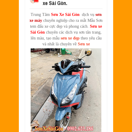
xe Sài Gòn.
SƠN XE EXCITER 2010 MÀU ĐỎ CAM 
Aug
17,
2022
Trung Tâm
Sơn Xe Sài Gòn
dịch vụ
sơn
SƠN TEM ĐẤU XE NOUVO LX MÀU TR
xe máy
chuyên nghiệp cho ra mắt Mẫu Sơn
Jul
31,
2022
tem đấu xe cực đẹp và phong cách.
Sơn xe
SƠN XE ATTILA ELIZABETH PHỐI M
Sài Gòn
chuyên các dịch vụ sơn tân trang,
Jun
11,
2022
lên màu, tạo mẫu
sơn xe đẹp
theo yêu cầu
và nhất là chuyên về
Sơn xe
SƠN XE NOUVO LX PHỐI MÀU XANH 
May
31,
2022
SƠN ĐỔI MÀU GÓC NHÌN HONDA PS 
Mar
31,
2022
SƠN PHỐI MÀU XE ATTILA ELIZABE
Mar
17,
2022