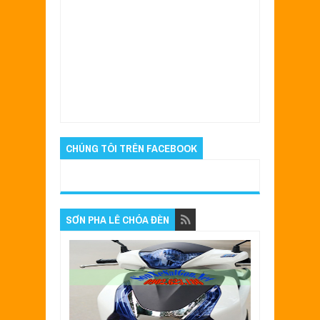
Item Reviewed:
Sơn AB màu xanh tại sơn xe
Sài Gòn.
Rating:
5
Reviewed By:
Sửa Xe Sài
Gòn
CHÚNG TÔI TRÊN FACEBOOK
SƠN PHA LÊ CHÓA ĐÈN