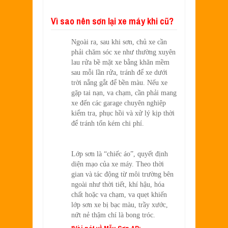
Vì sao nên sơn lại xe máy khi cũ?
Ngoài ra, sau khi sơn, chủ xe cần
phải chăm sóc xe như thường xuyên
lau rửa bề mặt xe bằng khăn mềm
sau mỗi lần rửa, tránh để xe dưới
trời nắng gắt để bền màu. Nếu xe
gặp tai nạn, va chạm, cần phải mang
xe đến các garage chuyên nghiệp
kiểm tra, phục hồi và xử lý kịp thời
để tránh tốn kém chi phí.
Lớp sơn là “chiếc áo”, quyết định
diện mạo của xe máy. Theo thời
gian và tác động từ môi trường bên
ngoài như thời tiết, khí hậu, hóa
chất hoặc va chạm, va quẹt khiến
lớp sơn xe bị bạc màu, trầy xước,
nứt nẻ thậm chí là bong tróc.