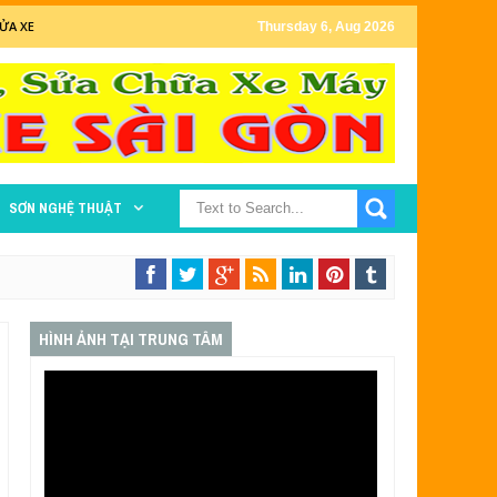
ỬA XE
Thursday 6, Aug 2026
SƠN NGHỆ THUẬT
HÌNH ẢNH TẠI TRUNG TÂM