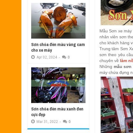
Mẫu Sơn xe máy
nhân viên sơn th
cho khách hàng v
Sơn chóa đèn màu vàng cam
Trung tâm Sơn X
cho xe máy
sơn theo yêu cầu
Apr
02,
2024
-
0
chuyên về
làm n
Những
mẫu sơn 
máy chứa đựng nh
Sơn chóa đèn màu xanh đen
cực đẹp
Mar
31,
2022
-
0