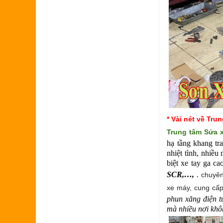
* Vài nét về Tr
Trung tâm
Sửa 
hạ tầng khang tra
nhiệt tình, nhiề
biệt xe tay ga c
SCR,…,
.
chuyên
xe máy, cung cấp
phun xăng điện t
mà nhiều nơi khô