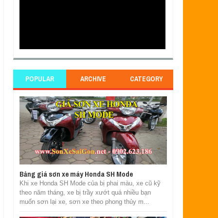
POPULAR
ARCHIVE
CATEGORY
Bảng giá sơn xe máy Honda SH Mode
Khi xe Honda SH Mode của bị phai màu, xe cũ kỹ
theo năm tháng, xe bị trầy xướt quá nhiều bạn
muốn sơn lại xe, sơn xe theo phong thủy m...