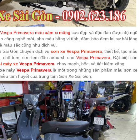
Vespa Primavera
màu xám xi măng
cực đẹp và độc đáo được độ ngũ
eo công nghệ mới, pha màu bằng vi tính, đảm bảo đem lại sự hài lòng
ề màu sắc cũng như dịch vụ.
e Sài Gòn chuyên dịch vụ
sơn xe Vespa Primavera
, thiết kế, tạo mẫu
, chế tem, sơn tem đấu airbursh cho
Vespa Primavera
. Đặt biệt còn
ồi máy xe
Vespa Primavera
chạy mạnh, bốc, và tiết kiệm xăng.
xe máy
Vespa Primavera
là một trong những sản phẩm mẫu sơn xe
iều tâm huyết của trung tâm Sơn Xe Sài Gòn.