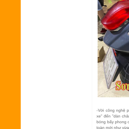
-
Với công nghệ p
xe" đến "dàn ch
bóng bẩy phong 
toàn mới như vừa