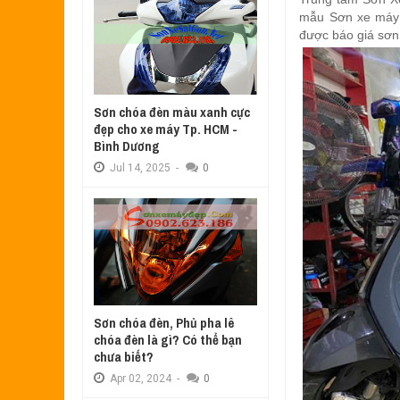
Aug
17,
2022
mẫu Sơn xe má
SƠN TEM ĐẤU XE NOUVO LX MÀU 
được báo giá sơn 
Jul
31,
2022
SƠN XE ATTILA ELIZABETH PHỐI 
Jun
11,
2022
Sơn chóa đèn màu xanh cực
SƠN XE NOUVO LX PHỐI MÀU XANH
đẹp cho xe máy Tp. HCM -
May
31,
2022
Bình Dương
SƠN ĐỔI MÀU GÓC NHÌN HONDA PS
Jul
14,
2025
-
0
Mar
31,
2022
SƠN PHỐI MÀU XE ATTILA ELIZA
Mar
17,
2022
Sơn chóa đèn, Phủ pha lê
chóa đèn là gì? Có thể bạn
chưa biết?
Apr
02,
2024
-
0