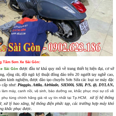
ung Tâm Sơn Xe Sài Gòn:
được đầu tư khá quy mô về trang thiết bị hiện đại, cơ sở
xe Sài Gòn
ng, rộng rãi, đội ngũ kỹ thuật đông đảo trên 20 người tay nghề cao,
u năm kinh nghiệm, được đào tạo chuyên Sơn Sửa các loại xe máy đặc
ao cấp như:
Piaggio, Attila, Airblade, SH300i, SHi, P/S, @, DYLAN,
 làm máy, canh nồi, vệ sinh, bảo dưỡng xe, khắc phục mọi sự cố về
xử lý hệ thống
 phụ tùng chính hãng giá rẻ uy tín nhất tại Tp.HCM
,
ử, xử lý hao xăng, hệ thống điện phức tạp, các trường hợp máy khó
ng khắc phục được.