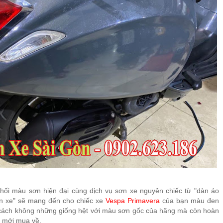
hối màu sơn hiện đại cùng dịch vụ sơn xe nguyên chiếc từ "dàn áo
ân xe" sẽ mang đến cho chiếc xe
Vespa Primavera
của bạn màu đen
cách không những giống hệt với màu sơn gốc của hãng mà còn hoàn
 mới mua về.