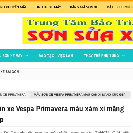
NH KHUYẾN MÃI
TIN TỨC XE MÁY
BẢNG GIÁ SƠN XE
ĐẶT LỊCH SƠN S
U SƠN XE MÁY
ĐÀO TẠO - VIỆC LÀM
THAY THẾ PHỤ TÙNG
 XE SÀI GÒN.
 ĐỎ
N-XE-PRIMAVERA
MẪU SƠN XE VESPA PRIMAVERA MÀU XÁM XI MĂNG CỰC ĐẸP
XANH LÁ MẠ
ơn xe Vespa Primavera màu xám xi măng
M ĐEN NHÁM CỰC ĐẸP
ẹp
 ĐEN
 Sài Gòn chuyên sơn xe máy chất lượng cao tại TpHCM. Giới thiệu