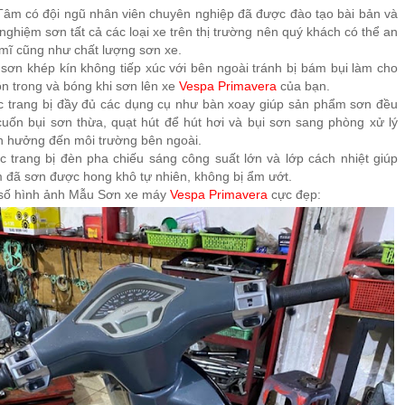
 Tâm có đội ngũ nhân viên chuyên nghiệp đã được đào tạo bài bản và
 nghiệm sơn tất cả các loại xe trên thị trường nên quý khách có thể an
 mĩ cũng như chất lượng sơn xe.
sơn khép kín không tiếp xúc với bên ngoài tránh bị bám bụi làm cho
n trong và bóng khi sơn lên xe
Vespa Primavera
của bạn.
 trang bị đầy đủ các dụng cụ như bàn xoay giúp sản phẩm sơn đều
uốn bụi sơn thừa, quạt hút để hút hơi và bụi sơn sang phòng xử lý
h hưởng đến môi trường bên ngoài.
 trang bị đèn pha chiếu sáng công suất lớn và lớp cách nhiệt giúp
 đã sơn được hong khô tự nhiên, không bị ẩm ướt.
 số hình ảnh Mẫu Sơn xe máy
Vespa Primavera
cực đẹp: