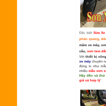
Đặc biệt
Sửa Xe
phản quang, dá
mâm xe máy, sơn
cầu,
sơn tem đấ
Với
thiết bị cô
xe máy
chuyên n
đúng in như mẫ
nhiều
mẫu sơn x
Hãy đến và thử
giá cả hợp lý
”.