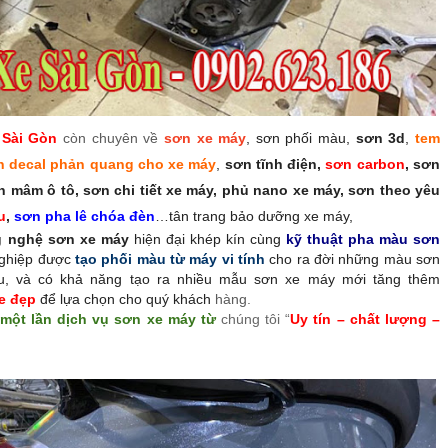
 Sài Gòn
còn chuyên về
sơn xe máy
, sơn phối màu,
sơn 3d
,
tem
n decal phản quang cho xe máy
,
sơn tĩnh điện,
sơn carbon
, sơn
 mâm ô tô, sơn chi tiết xe máy, phủ nano xe máy, sơn theo yêu
u
,
sơn pha lê chóa đèn
…tân trang bảo dưỡng xe máy,
ng nghệ sơn xe máy
hiện đại khép kín cùng
kỹ thuật pha màu sơn
ghiệp được
tạo phối màu từ máy vi tính
cho ra đời những màu sơn
u, và có khả năng tạo ra nhiều mẫu sơn xe máy mới tăng thêm
e đẹp
để lựa chọn cho quý khách
hàng.
 một lần dịch vụ sơn xe máy từ
chúng tôi “
Uy tín – chất lượng –