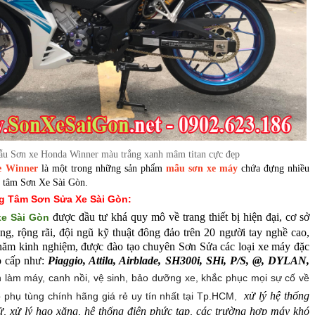
u Sơn xe Honda Winner màu trắng xanh mâm titan cực đẹp
e Winner
là một trong những sản phẩm
mẫu sơn xe máy
chứa đựng nhiều
g tâm Sơn Xe Sài Gòn.
ung Tâm
Sơn Sửa Xe Sài Gòn
:
được đầu tư khá quy mô về trang thiết bị hiện đại, cơ sở
xe Sài Gòn
ng, rộng rãi, đội ngũ kỹ thuật đông đảo trên 20 người tay nghề cao,
u năm kinh nghiệm, được đào tạo chuyên Sơn Sửa các loại xe máy đặc
ao cấp như:
Piaggio, Attila, Airblade, SH300i, SHi, P/S, @, DYLAN,
 làm máy, canh nồi, vệ sinh, bảo dưỡng xe, khắc phục mọi sự cố về
xử lý hệ thống
 phụ tùng chính hãng giá rẻ uy tín nhất tại Tp.HCM
,
ử, xử lý hao xăng, hệ thống điện phức tạp, các trường hợp máy khó