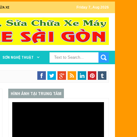
ỬA XE
Friday 7, Aug 2026
SƠN NGHỆ THUẬT
HÌNH ẢNH TẠI TRUNG TÂM