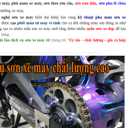
 xe máy, phủ nano xe máy, sơn theo yêu cầu,
sơn tem đấu
,
sơn pha lê chóa
 dưỡng xe máy,
g nghệ sơn xe máy
hiện đại khép kín cùng
kỹ thuật pha màu sơn xe
p được
tạo phối màu từ máy vi tính
cho ra đời những màu sơn đúng in như
g tạo ra nhiều mẫu sơn xe máy mới tăng thêm nhiều
mẫu sơn xe đẹp
để lựa
h
hàng.
t lần dịch vụ sơn xe máy từ
chúng tôi “
Uy tín – chất lượng – giá cả hợp
.......................................................................................