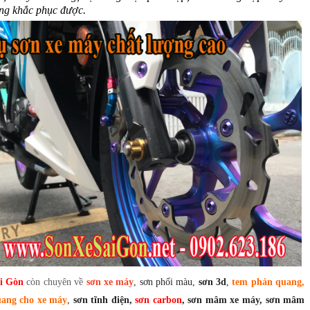
ng khắc phục được.
i Gòn
còn chuyên về
sơn xe máy
, sơn phối màu,
sơn 3d
,
tem phản quang,
uang cho xe máy
,
sơn tĩnh điện,
sơn carbon
, sơn mâm xe máy, sơn mâm