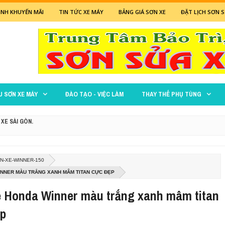
NH KHUYẾN MÃI
TIN TỨC XE MÁY
BẢNG GIÁ SƠN XE
ĐẶT LỊCH SƠN S
U SƠN XE MÁY
ĐÀO TẠO - VIỆC LÀM
THAY THẾ PHỤ TÙNG
 XE SÀI GÒN.
 ĐỎ
N-XE-WINNER-150
XANH LÁ MẠ
NNER MÀU TRẮNG XANH MÂM TITAN CỰC ĐẸP
e Honda Winner màu trắng xanh mâm titan
M ĐEN NHÁM CỰC ĐẸP
ẹp
 ĐEN