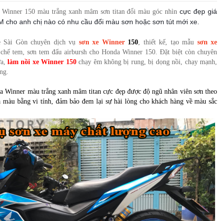
cực đẹp giá
 Winner 150 màu trắng xanh mâm sơn titan đổi màu góc nhìn
TRẮNG ĐEN [NOUVOLX_SG11]
CM cho anh chị nào có nhu cầu đổi màu sơn hoặc sơn tút mới xe.
MÀU TRẮNG XANH
 Sài Gòn chuyên dịch vụ
sơn xe Winner
150
, thiết kế, tạo mẫu
sơn xe
 chế tem, sơn tem đấu airbursh cho Honda Winner 150. Đặt biệt còn chuyên
ữa,
làm nồi xe Winner 150
chạy êm không bị rung, bị dọng nồi, chạy mạnh,
 ĐỎ CAM ĐEN CỰC ĐẸP
ăng.
 MÀU VÀNG XANH ĐEN
 Winner màu trắng xanh mâm titan cực đẹp được độ ngũ nhân viên sơn theo
 màu bằng vi tính, đảm bảo đem lại sự hài lòng cho khách hàng về màu sắc
BETH GALLARDO VÀNG ĐEN NHÁM