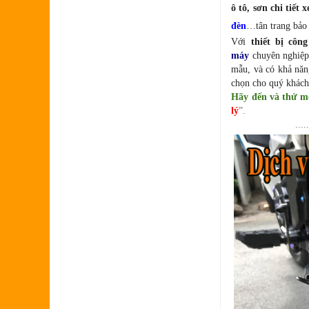
ô tô, sơn chi tiết
đèn
…tân trang bảo
Với
thiết bị côn
máy
chuyên nghiệ
mẫu, và có khả năn
chọn cho quý khác
Hãy đến và thử mộ
lý
”.
.....