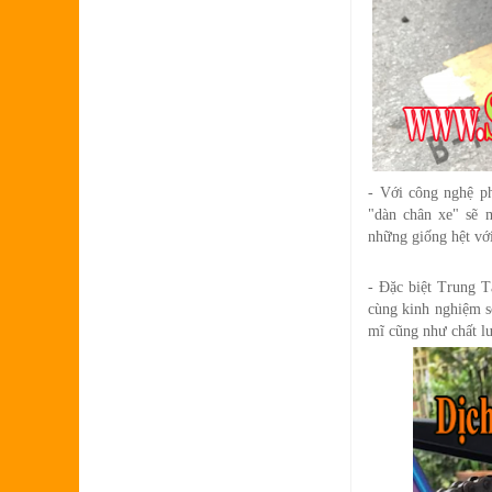
- Với công nghệ ph
"dàn
chân xe" sẽ 
những giống hệt vớ
- Đặc biệt Trung T
cùng kinh nghiệm sơ
mĩ cũng như chất l