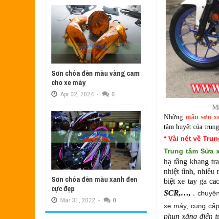
Sơn chóa đèn màu vàng cam
cho xe máy
Apr
02,
2024
-
0
Mẫ
Những
mẫu sơn x
tâm huyết của trun
* Vài nét về Tr
Trung tâm
Sửa 
hạ tầng khang tra
nhiệt tình, nhiề
Sơn chóa đèn màu xanh đen
biệt xe tay ga c
cực đẹp
SCR,…,
.
chuyên
Mar
31,
2022
-
0
xe máy, cung cấp
phun xăng điện t