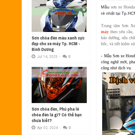
Aug
17,
2022
Mẫu
sơn xe Honda
SƠN TEM ĐẤU XE NOUVO LX MÀU 
rẻ nhất tại Tp.H
Jul
31,
2022
SƠN XE ATTILA ELIZABETH PHỐI 
Trung tâm Sơn Xe
Jun
11,
2022
máy
theo yêu cầu,
Sơn chóa đèn màu xanh cực
bảo dưỡng, sửa ch
SƠN XE NOUVO LX PHỐI MÀU XANH
đẹp cho xe máy Tp. HCM -
bốc, và tiết kiệm x
May
31,
2022
Bình Dương
SƠN ĐỔI MÀU GÓC NHÌN HONDA PS
- Mẫu Sơn xe Honda
Jul
14,
2025
-
0
Mar
31,
2022
công nghệ mới, pha
SƠN PHỐI MÀU XE ATTILA ELIZA
cũng như dịch vụ.
Mar
17,
2022
Sơn chóa đèn, Phủ pha lê
chóa đèn là gì? Có thể bạn
chưa biết?
Apr
02,
2024
-
0