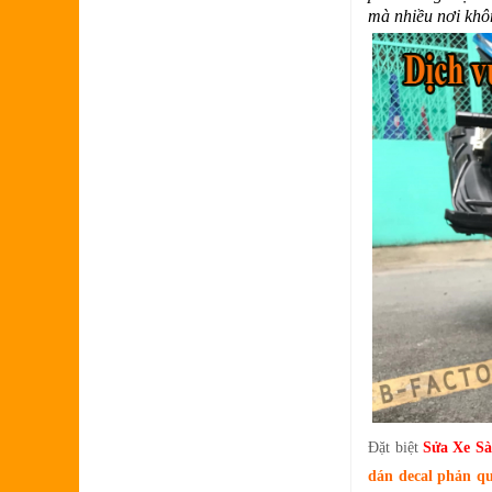
mà nhiều nơi khô
Đặt biệt
Sửa Xe Sà
dán decal phản q