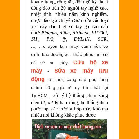
khang trang, rộng rãi, đội ngũ kỹ thuật
đông đảo trên 20 người tay nghề cao,
nhiệt tình, nhiều năm kinh nghiệm,
được đào tạo chuyên Sơn Sửa các loại
xe máy đặc biệt xe tay ga cao cấp
như:
Piaggio, Attila, Airblade, SH300i,
SHi, P/S, @, DYLAN, SCR,
…,
.
chuyên làm máy, canh nồi, vệ
sinh, bảo dưỡng xe, khắc phục mọi sự
Cứu hộ xe
cố về xe máy,
máy
Sửa xe máy lưu
-
động
tận nơi, cung cấp phụ tùng
chính hãng giá rẻ uy tín nhất tại
xử lý hệ thống phun xăng
Tp.HCM
,
điện tử, xử lý hao xăng, hệ thống điện
phức tạp, các trường hợp máy khó mà
nhiều nơi không khắc phục được.