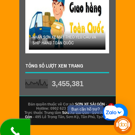
HANH TOÁN
PHƯƠNG THỨC 
O KHÁCH HÀNG
NHẬN SƠN XE MÁY THEO YÊU CẦU VÀ
DỊCH VỤ SƠN 
SHIP HÀNG TOÀN QUỐC
Ở XA
TỔNG SỐ LƯỢT XEM TRANG
3,455,381
Bản quyền thuộc về Cơ sở
SƠN XE SÀI GÒN
-
1
Hotline: 0902 623 186 - 0981 82 9039
Bạn cần hỗ trợ?
Trực thuộc Trung tâm
Sửa Xe Sài Gòn
-
Sơn Xe Sài
Gòn
- 495 Lê Trọng Tấn, Sơn Kỳ, Tân Phú, Tp.HCM