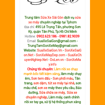
Trung tâm
Sửa Xe Sài Gòn
dịch vụ
sửa
xe máy
chuyên nghiệp tại Tphcm
Địa chỉ:
495 Lê Trọng Tấn, phường Sơn
Kỳ, quận Tân Phú, Tp.Hồ Chí Minh
Hotline:
0902.623.186 - 0981.82.9039
Email:
SuaXeSaiGon@gmail.com -
TrungTamSonXeMay@gmail.com
Website:
SuaXeSaiGon.Vn
-
SonXeSaiG
on.Net
-
SonXeMayDep.com
-
SuaXeCh
uyenNghiep.Net
-
DoLen.vn
-
SonXeMa
y.info
Chúng tôi chuyên:
Làm nồi xe chạy
mạnh bốc tiết kiệm xăng
, làm máy chạy
êm,
Sơn tem đấu
-
Sơn phối màu
, Tân
trang,
sơn dặm, tút xe máy tại nhà
, sơn
màu chế,
sơn xe
máy theo yêu cầu, Bảo
dưỡng,
Sửa chữa xe máy
,
Sửa xe
chuyên nghiệp
, Làm máy, canh chỉnh
nồi xe tay ga, xử lý hệ thống phun xăng