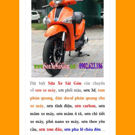
Đặt biệt
Sửa Xe Sài Gòn
còn chuyên
về
sơn xe máy
, sơn phối màu,
sơn 3d
,
tem
phản quang, dán decal phản quang cho
xe máy
,
sơn tĩnh điện,
sơn carbon
, sơn
mâm xe máy, sơn mâm ô tô, sơn chi tiết
xe máy, phủ nano xe máy, sơn theo yêu
cầu,
sơn tem đấu
,
sơn pha lê chóa đèn
…