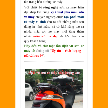
tân trang bảo dưỡng xe máy,
Với
thiết bị công nghệ sơn xe máy
hiện
đại khép kín cùng
kỹ thuật pha màu sơn
xe máy
chuyên nghiệp được
tạo phối màu
từ máy vi tính
cho ra đời những màu sơn
đúng in như mẫu, và có khả năng tạo ra
nhiều mẫu sơn xe máy mới tăng thêm
nhiều
mẫu sơn xe đẹp
để lựa chọn cho
quý khách
hàng.
Hãy đến và thử một lần dịch vụ sơn xe
máy từ
chúng tôi “
Uy tín – chất lượng –
giá cả hợp lý
”.
..............................................................
..............................