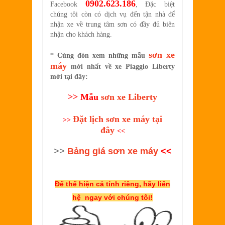
0902.623.186
Facebook
, Đặc biệt
chúng tôi còn có dịch vụ đến tận nhà để
nhận xe về trung tâm sơn có đầy đủ biên
nhận cho khách hàng.
sơn xe
* Cùng đón xem những mẫu
máy
mới nhất về xe Piaggio Liberty
mới tại đây:
>> Mẫu
sơn xe Liberty
Đặt lịch sơn xe máy tại
>>
đây
<<
>>
Bảng giá sơn xe máy
<<
Để thể hiện cá tính riêng, hãy liên
hệ ngay với chúng tôi!