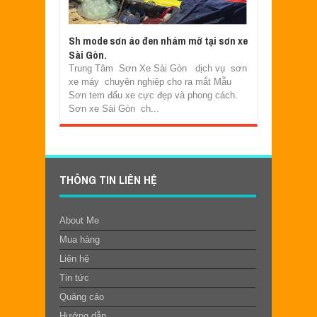
Sh mode sơn áo đen nhám mờ tại sơn xe
Sài Gòn.
Trung Tâm Sơn Xe Sài Gòn dịch vụ sơn
xe máy chuyên nghiệp cho ra mắt Mẫu
Sơn tem đấu xe cực đẹp và phong cách.
Sơn xe Sài Gòn ch...
THÔNG TIN LIÊN HỆ
About Me
Mua hàng
Liên hệ
Tin tức
Quảng cáo
Hướng dẫn