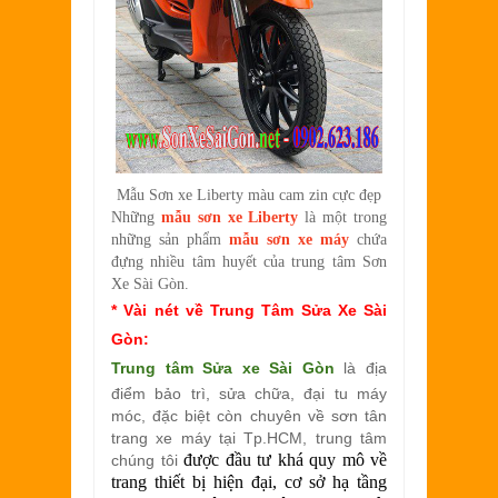
Mẫu Sơn xe Liberty màu cam zin cực đẹp
Những
mẫu sơn xe Liberty
là một trong
những sản phẩm
mẫu sơn xe máy
chứa
đựng nhiều tâm huyết của trung tâm Sơn
Xe Sài Gòn.
* Vài nét về Trung Tâm
Sửa Xe Sài
Gòn
:
Trung tâm
Sửa xe Sài Gòn
là địa
điểm bảo trì, sửa chữa, đại tu máy
móc, đặc biệt còn chuyên về sơn tân
trang xe máy tại Tp.HCM, trung tâm
được đầu tư khá quy mô về
chúng tôi
trang thiết bị hiện đại, cơ sở hạ tầng