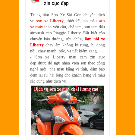
zin cực đẹp
SƠN XE EXCITER 2010 MÀU ĐỎ CAM 
Aug
17,
2022
Trung tâm Sơn Xe Sài Gòn chuyên dịch
SƠN TEM ĐẤU XE NOUVO LX MÀU TR
vụ
sơn xe Liberty
, thiết kế, tạo mẫu
sơn
Jul
31,
2022
xe máy
theo yêu cầu, chế tem, sơn tem đấu
SƠN XE ATTILA ELIZABETH PHỐI M
airbursh cho Piaggio Liberty. Đặt biệt còn
Jun
11,
2022
chuyên bảo dưỡng, sửa chữa,
làm nồi xe
Liberty
chạy êm không bị rung, bị dọng
SƠN XE NOUVO LX PHỐI MÀU XANH 
nồi, chạy mạnh, bốc, và tiết kiệm xăng.
May
31,
2022
-
Sơn xe Liberty màu cam zin cực
SƠN ĐỔI MÀU GÓC NHÌN HONDA PS 
đẹp
được độ ngũ nhân viên sơn theo công
Mar
31,
2022
nghệ mới, pha màu bằng vi tính, đảm bảo
đem lại sự hài lòng cho khách hàng về màu
SƠN PHỐI MÀU XE ATTILA ELIZABE
Mar
17,
2022
sắc cũng như dịch vụ.