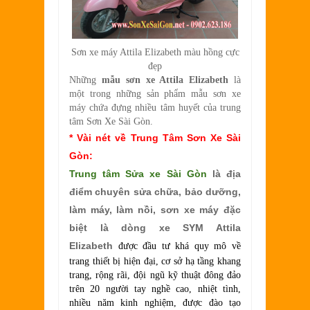
Sơn xe máy Attila Elizabeth màu hồng
cực
đẹp
Những
mẫu sơn xe Attila Elizabeth
là
một trong những sản phẩm mẫu sơn xe
máy chứa đựng nhiều tâm huyết của trung
tâm Sơn Xe Sài Gòn.
* Vài nét về Trung Tâm Sơn Xe Sài
Gòn:
Trung tâm
Sửa xe Sài Gòn
là địa
điểm chuyên sửa chữa, bảo dưỡng,
làm máy, làm nồi, sơn xe máy đặc
biệt là dòng xe SYM Attila
Elizabeth
được đầu tư khá quy mô về
trang thiết bị hiện đại, cơ sở hạ tầng khang
trang, rộng rãi, đội ngũ kỹ thuật đông đảo
trên 20 người tay nghề cao, nhiệt tình,
nhiều năm kinh nghiệm, được đào tạo