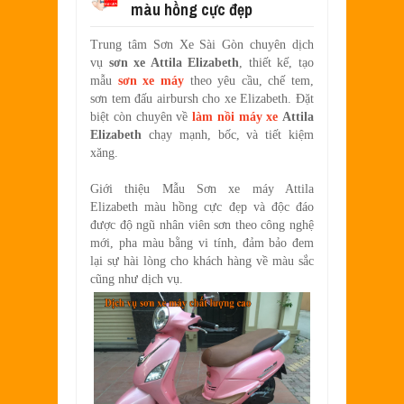
màu hồng cực đẹp
SƠN XE EXCITER 2010 MÀU ĐỎ CAM 
Aug
17,
2022
Trung tâm Sơn Xe Sài Gòn chuyên dịch
SƠN TEM ĐẤU XE NOUVO LX MÀU TR
vụ
sơn xe Attila Elizabeth
, thiết kế, tạo
Jul
31,
2022
mẫu
sơn xe máy
theo yêu cầu, chế tem,
SƠN XE ATTILA ELIZABETH PHỐI M
sơn tem đấu airbursh cho xe Elizabeth. Đặt
Jun
11,
2022
biệt còn chuyên về
làm nồi máy xe
Attila
Elizabeth
chạy mạnh, bốc, và tiết kiệm
SƠN XE NOUVO LX PHỐI MÀU XANH 
xăng.
May
31,
2022
SƠN ĐỔI MÀU GÓC NHÌN HONDA PS 
Giới thiệu Mẫu
Sơn xe máy Attila
Mar
31,
2022
Elizabeth màu hồng
cực đẹp
và độc đáo
được độ ngũ nhân viên sơn theo công nghệ
SƠN PHỐI MÀU XE ATTILA ELIZABE
Mar
17,
2022
mới, pha màu bằng vi tính, đảm bảo đem
lại sự hài lòng cho khách hàng về màu sắc
cũng như dịch vụ.