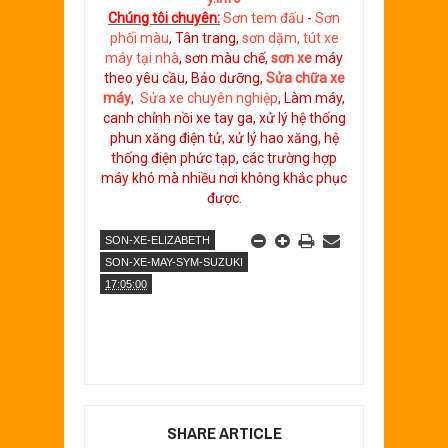
Chúng tôi chuyên:
Sơn tem đấu
-
Sơn
phối màu
, Tân trang,
sơn dặm, tút xe
máy tại nhà
, sơn màu chế,
sơn xe
máy
theo yêu cầu, Bảo dưỡng,
Sửa chữa xe
máy
,
Sửa xe chuyên nghiệp
, Làm máy,
canh chỉnh nồi xe tay ga, xử lý hệ thống
phun xăng điện tử, xử lý hao xăng, hệ
thống điện phức tạp, các trường hợp
máy khó mà nhiều nơi không khắc phục
được.
SON-XE-ELIZABETH
SON-XE-MAY-SYM-SUZUKI
17:05:00
SHARE ARTICLE