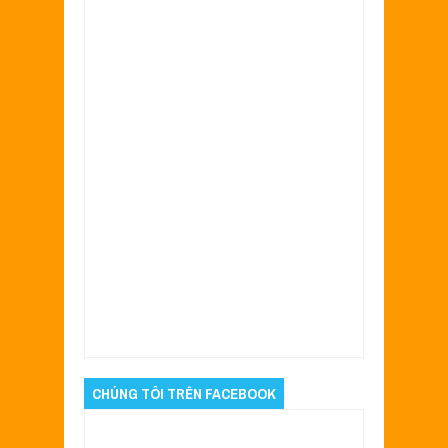
Item Reviewed:
Sơn xe máy Attila Elizabeth
màu hồng cực đẹp
Rating:
5
Reviewed By:
Sửa Xe Sài Gòn- Admin
CHÚNG TÔI TRÊN FACEBOOK