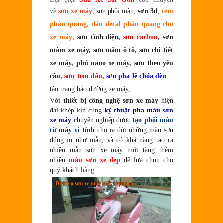
về
sơn xe máy
, sơn phối màu,
sơn 3d
,
tem
phản quang, dán decal phản quang cho
xe máy
,
sơn tĩnh điện,
sơn carbon
, sơn
mâm xe máy, sơn mâm ô tô, sơn chi tiết
xe máy, phủ nano xe máy, sơn theo yêu
cầu,
sơn tem đấu
,
sơn pha lê chóa đèn
…
tân trang bảo dưỡng xe máy,
Với
thiết bị công nghệ sơn xe máy
hiện
đại khép kín cùng
kỹ thuật pha màu sơn
xe máy
chuyên nghiệp được
tạo phối màu
từ máy vi tính
cho ra đời những màu sơn
đúng in như mẫu, và có khả năng tạo ra
nhiều mẫu sơn xe máy mới tăng thêm
nhiều
mẫu sơn xe đẹp
để lựa chọn cho
quý khách
hàng.