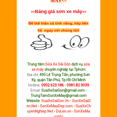
MÁY
<<
Bảng giá sơn xe máy
>>
<<
Để thể hiện cá tính riêng, hãy liên
hệ ngay với chúng tôi!
Trung tâm
Sửa Xe Sài Gòn
dịch vụ
sửa
xe máy
chuyên nghiệp tại Tphcm
Địa chỉ:
495 Lê Trọng Tấn, phường Sơn
Kỳ, quận Tân Phú, Tp.Hồ Chí Minh
Hotline:
0902.623.186 - 0981.82.9039
Email:
SuaXeSaiGon@gmail.com -
TrungTamSonXeMay@gmail.com
Website:
SuaXeSaiGon.Vn
-
SonXeSaiG
on.Net
-
SonXeMayDep.com
-
SuaXeCh
uyenNghiep.Net
-
DoLen.vn
-
SonXeMa
y.info