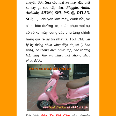
chuyên Sơn Sửa các loại xe máy đặc biệt
xe tay ga cao cấp như:
Piaggio, Attila,
Airblade, SH300i, SHi, P/S, @, DYLAN,
chuyên làm máy, canh nồi, vệ
SCR,…,
.
sinh, bảo dưỡng xe, khắc phục mọi sự
cố về xe máy, cung cấp phụ tùng chính
hãng giá rẻ uy tín nhất tại Tp.HCM
,
xử
lý hệ thống phun xăng điện tử, xử lý hao
xăng, hệ thống điện phức tạp, các trường
hợp máy khó mà nhiều nơi không khắc
phục được.
Đặt biệt
Sửa Xe Sài Gòn
còn chuyên