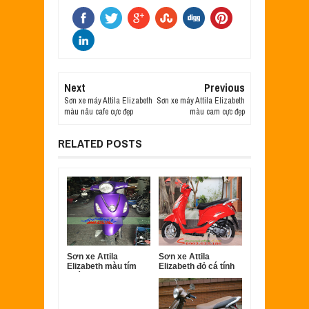
Next
Previous
Sơn xe máy Attila Elizabeth
Sơn xe máy Attila Elizabeth
màu nâu cafe cực đẹp
màu cam cực đẹp
RELATED POSTS
Sơn xe Attila
Sơn xe Attila
Elizabeth màu tím
Elizabeth đỏ cá tính
nhám cực đẹp
[Elizabeth_SG2016]