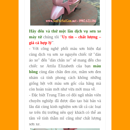
Hãy đến và thử một lần dịch vụ sơn xe
máy từ
chúng tôi “
Uy tín – chất lượng –
giá cả hợp lý
”.
- Với công nghệ phối màu sơn hiện đại
cùng dịch vụ sơn xe nguyên chiếc từ
"dàn
áo xe" đến "dàn chân xe" sẽ mang đến cho
chiếc xe Attila Elizabeth của bạn
màu
hồng
cùng dàn chân đen zin, mâm sơn đen
nhám cá tính phong cách không những
giống hệt với màu sơn gốc của hãng mà
còn hoàn toàn mới như vừa mới mua về.
- Đặc biệt Trung Tâm có đội ngũ nhân viên
chuyên nghiệp đã được đào tạo bài bản và
lâu dài cùng kinh nghiệm sơn tất cả các loại
xe trên thị trường nên quý khách có thể an
tâm về tính thẫm mĩ cũng như chất lượng
sơn xe.