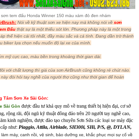
 sơn tem đấu Honda Winner 150 màu xám đỏ đen nhám
irBrush:
Nói về kỹ thuật sơn xe hiện nay mà không nói về
sơn
Tem Đấu
thật sự là một thiếu sót lớn. Phương pháp này là một trong
 thể hiện cái tôi nhất, đầy màu sắc và cá tính. Đang dần trờ thành
u biker lựa chọn nếu muốn độ lại xe của mình.
ẩm mỹ cực cao, màu bền trong khoảng thời gian dài.
đôi với chất lượng thì giá của sơn AirBrush cũng không rẻ chút nào.
t này đòi hỏi tay nghề của người thợ cũng như thời gian để hoàn
ung Tâm Sơn Xe Sài Gòn:
được đầu tư khá quy mô về trang thiết bị hiện đại, cơ sở
e Sài Gòn
ng, rộng rãi, đội ngũ kỹ thuật đông đảo trên 20 người tay nghề cao,
 năm kinh nghiệm, được đào tạo chuyên Sơn Sửa các loại xe máy đặc
o cấp như:
Piaggio, Attila, Airblade, SH300i, SHi, P/S, @, DYLAN,
 làm máy, canh nồi, vệ sinh, bảo dưỡng xe, khắc phục mọi sự cố về