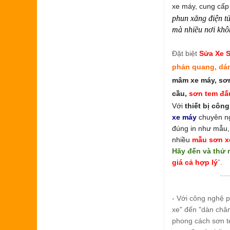
xe máy, cung cấp 
phun xăng điện tử
mà nhiều nơi khô
Đặt biệt
Sửa Xe 
phản quang, dá
mâm xe máy, sơn
cầu,
sơn tem đấ
Với
thiết bị côn
xe máy
chuyên n
đúng in như mẫu,
nhiều
mẫu sơn x
Hãy đến và thử 
giá cả hợp lý
”.
.....
- Với công nghệ p
xe" đến "dàn châ
phong cách sơn t