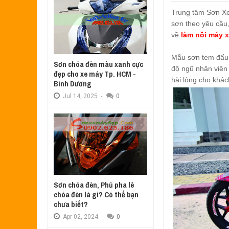
Aug
17,
2022
Trung tâm Sơn Xe
SƠN TEM ĐẤU XE NOUVO LX MÀU 
sơn theo yêu cầu,
Jul
31,
2022
về
làm nồi máy 
SƠN XE ATTILA ELIZABETH PHỐI 
Jun
11,
2022
Mẫu sơn tem đấu
Sơn chóa đèn màu xanh cực
SƠN XE NOUVO LX PHỐI MÀU XANH
độ ngũ nhân viên
đẹp cho xe máy Tp. HCM -
May
31,
2022
hài lòng cho khá
Bình Dương
SƠN ĐỔI MÀU GÓC NHÌN HONDA PS
Jul
14,
2025
-
0
Mar
31,
2022
SƠN PHỐI MÀU XE ATTILA ELIZA
Mar
17,
2022
Sơn chóa đèn, Phủ pha lê
chóa đèn là gì? Có thể bạn
chưa biết?
Apr
02,
2024
-
0