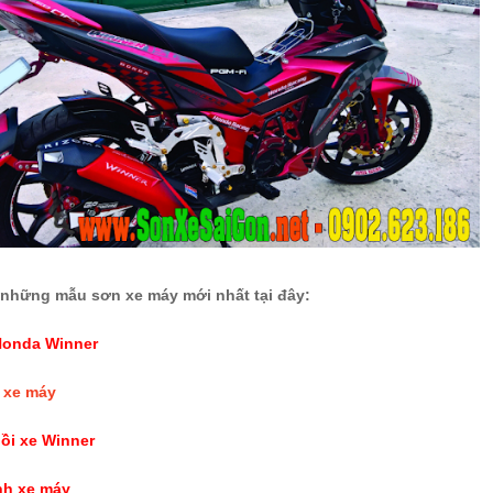
 những mẫu sơn xe máy mới nhất tại đây:
Honda Winner
 xe máy
ồi xe Winner
nh xe máy