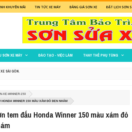
NH KHUYẾN MÃI
TIN TỨC XE MÁY
BẢNG GIÁ SƠN XE
ĐẶT LỊCH SƠN S
U SƠN XE MÁY
ĐÀO TẠO - VIỆC LÀM
THAY THẾ PHỤ TÙNG
 XE SÀI GÒN.
 ĐỎ
N-XE-WINNER-150
XANH LÁ MẠ
 HONDA WINNER 150 MÀU XÁM ĐỎ ĐEN NHÁM
ơn tem đấu Honda Winner 150 màu xám đỏ
M ĐEN NHÁM CỰC ĐẸP
hám
 ĐEN