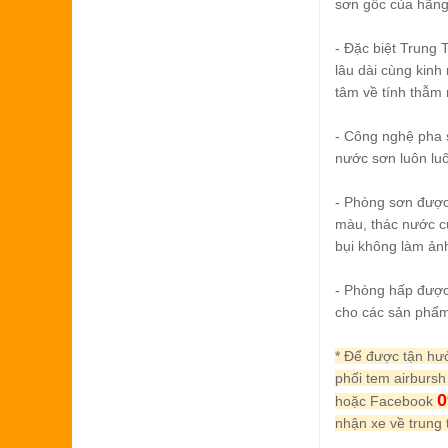
sơn gốc của hãng
- Đặc biệt Trung
lâu dài cùng kinh
tâm về tính thẫm
- Công nghệ pha s
nước sơn luôn luô
- Phòng sơn được
màu, thác nước cu
bụi không làm ản
- Phòng hấp được 
cho các sản phẩm
* Để được tận hư
phối tem airburs
0
hoặc Facebook
nhận xe về trung