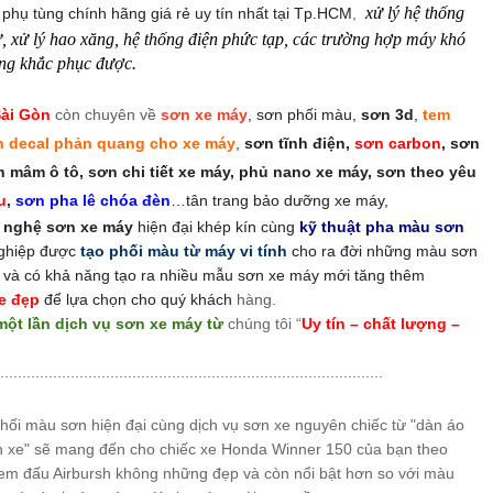
xử lý hệ thống
phụ tùng chính hãng giá rẻ uy tín nhất tại Tp.HCM
,
, xử lý hao xăng, hệ thống điện phức tạp, các trường hợp máy khó
ng khắc phục được.
Sài Gòn
còn chuyên về
sơn xe máy
, sơn phối màu,
sơn 3d
,
tem
n decal phản quang cho xe máy
,
sơn tĩnh điện,
sơn carbon
, sơn
 mâm ô tô, sơn chi tiết xe máy, phủ nano xe máy, sơn theo yêu
u
,
sơn pha lê chóa đèn
…tân trang bảo dưỡng xe máy,
g nghệ sơn xe máy
hiện đại khép kín cùng
kỹ thuật pha màu sơn
ghiệp được
tạo phối màu từ máy vi tính
cho ra đời những màu sơn
 và có khả năng tạo ra nhiều mẫu sơn xe máy mới tăng thêm
e đẹp
để lựa chọn cho quý khách
hàng.
một lần dịch vụ sơn xe máy từ
chúng tôi “
Uy tín – chất lượng –
.......................................................................................
hối màu sơn hiện đại cùng dịch vụ sơn xe nguyên chiếc từ "dàn áo
n xe" sẽ mang đến cho chiếc xe Honda Winner 150 của bạn theo
em đấu Airbursh không những đẹp và còn nổi bật hơn so với màu