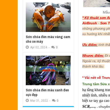
Mẫu
* Kỹ thuật sơn A
AirBrush
-
Sơn 
những phương pháp
xu hướng khi nhiề
Sơn chóa đèn màu vàng cam
cho xe máy
Ưu điểm:
tính th
Apr
02,
2024
-
0
Nhược điểm:
Đi 
Ngoài ra, kỹ thuậ
thành khá lâu.
* Vài nét về Tr
Trung tâm
Sửa x
Sơn chóa đèn màu xanh đen
hạ tầng khang tra
cực đẹp
nhiệt tình, nhiều
biệt xe tay ga ca
Mar
31,
2022
-
0
SCR,…,
.
chuyên