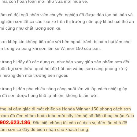
 mà còn hoàn toàn mới như vừa mới mua về.
 Tâm có đội ngũ nhân viên chuyên nghiệp đã được đào tạo bài bản và
 nghiệm sơn tất cả các loại xe trên thị trường nên quý khách có thể an
 mĩ cũng như chất lượng sơn xe.
ơn khép kín không tiếp xúc với bên ngoài tránh bị bám bụi làm cho
n trong và bóng khi sơn lên xe Winner 150 của bạn.
 trang bị đầy đủ các dụng cụ như bàn xoay giúp sản phẩm sơn đều
ốn bụi sơn thừa, quạt hút để hút hơi và bụi sơn sang phòng xử lý
h hưởng đến môi trường bên ngoài.
trang bị đèn pha chiếu sáng công suất lớn và lớp cách nhiệt giúp
 đã sơn được hong khô tự nhiên, không bị ẩm ướt.
ởng lại cảm giác đi một chiếc xe Honda Winner 150 phong cách sơn
h xám đỏ đen nhám hoàn toàn mới hãy liên hệ số điện thoại hoặc Zalo
902.623.186
, Đặc biệt chúng tôi còn có dịch vụ đến tận nhà để
 tâm sơn có đầy đủ biên nhận cho khách hàng.