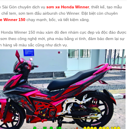
 Sài Gòn chuyên dịch vụ
sơn xe Honda Winner
, thiết kế, tạo mẫu
TRẮNG ĐEN [NOUVOLX_SG11]
 chế tem, sơn tem đấu airbursh cho Winner. Đặt biệt còn chuyên
xe Winner 150
chạy mạnh, bốc, và tiết kiệm xăng.
MÀU TRẮNG XANH
 Honda Winner 150 màu xám đỏ đen nhám cực đẹp và độc đáo được
 ĐỎ CAM ĐEN CỰC ĐẸP
 sơn theo công nghệ mới, pha màu bằng vi tính, đảm bảo đem lại sự
ch hàng về màu sắc cũng như dịch vụ.
 MÀU VÀNG XANH ĐEN
BETH GALLARDO VÀNG ĐEN NHÁM