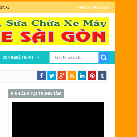
ỬA XE
Friday 7, Aug 2026
SƠN NGHỆ THUẬT
HÌNH ẢNH TẠI TRUNG TÂM