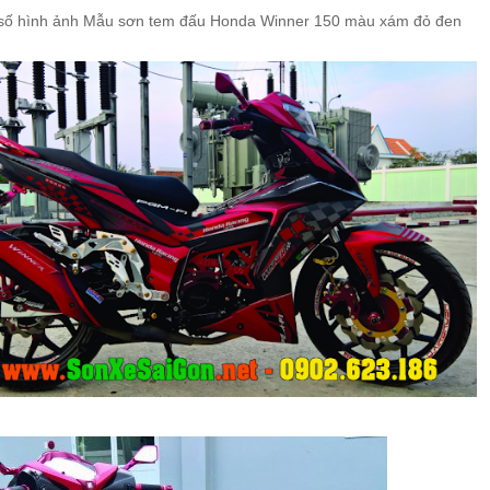
 số hình ảnh Mẫu sơn tem đấu Honda Winner 150 màu xám đỏ đen