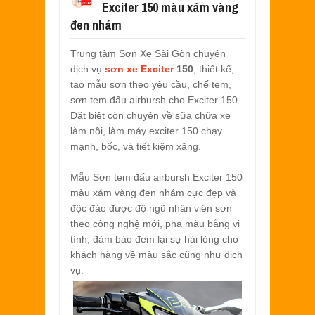
Exciter 150 màu xám vàng
SƠN XE EXCITER 2010 MÀU ĐỎ CAM 
Aug
17,
2022
đen nhám
SƠN TEM ĐẤU XE NOUVO LX MÀU TR
Trung tâm Sơn Xe Sài Gòn chuyên
Jul
31,
2022
dịch vụ
sơn xe Exciter
150
, thiết kế,
SƠN XE ATTILA ELIZABETH PHỐI M
tạo mẫu sơn theo yêu cầu, chế tem,
Jun
11,
2022
sơn tem đấu airbursh cho Exciter 150.
SƠN XE NOUVO LX PHỐI MÀU XANH 
Đặt biệt còn chuyên về sữa chữa xe
May
31,
2022
làm nồi, làm máy exciter 150 chạy
SƠN ĐỔI MÀU GÓC NHÌN HONDA PS 
mạnh, bốc, và tiết kiệm xăng.
Mar
31,
2022
SƠN PHỐI MÀU XE ATTILA ELIZABE
Mẫu Sơn tem đấu airbursh Exciter 150
Mar
17,
2022
màu xám vàng đen nhám cực đẹp và
độc đáo được độ ngũ nhân viên sơn
theo công nghệ mới, pha màu bằng vi
tính, đảm bảo đem lại sự hài lòng cho
khách hàng về màu sắc cũng như dịch
vụ.