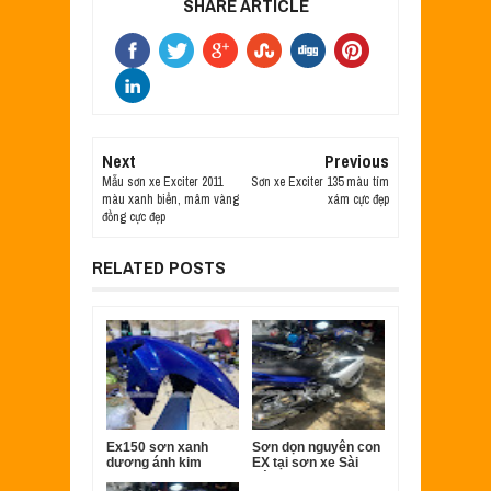
SHARE ARTICLE
Next
Previous
Mẫu sơn xe Exciter 2011
Sơn xe Exciter 135 màu tím
màu xanh biển, mâm vàng
xám cực đẹp
đồng cực đẹp
RELATED POSTS
Ex150 sơn xanh
Sơn dọn nguyên con
dương ánh kim
EX tại sơn xe Sài
Gòn