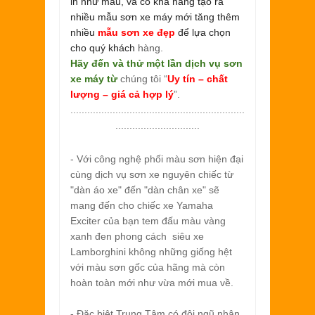
in như mẫu, và có khả năng tạo ra
nhiều mẫu sơn xe máy mới tăng thêm
nhiều
mẫu sơn xe đẹp
để lựa chọn
cho quý khách
hàng.
Hãy đến và thử một lần dịch vụ sơn
xe máy từ
chúng tôi “
Uy tín – chất
lượng – giá cả hợp lý
”.
..............................................................
..............................
- Với công nghệ phối màu sơn hiện đại
cùng dịch vụ sơn xe nguyên chiếc từ
"dàn áo xe" đến "dàn chân xe" sẽ
mang đến cho chiếc xe Yamaha
Exciter của bạn tem đấu màu vàng
xanh đen phong cách siêu xe
Lamborghini không những giống hệt
với màu sơn gốc của hãng mà còn
hoàn toàn mới như vừa mới mua về.
- Đặc biệt Trung Tâm có đội ngũ nhân