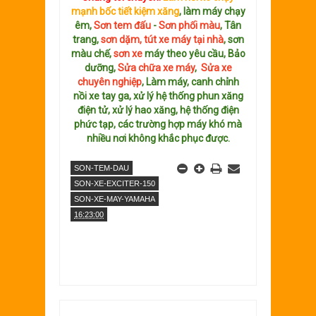
mạnh bốc tiết kiệm xăng
, làm máy chạy
êm,
Sơn tem đấu
-
Sơn phối màu
, Tân
trang,
sơn dặm, tút xe máy tại nhà
, sơn
màu chế,
sơn xe
máy theo yêu cầu, Bảo
dưỡng,
Sửa chữa xe máy
,
Sửa xe
chuyên nghiệp
, Làm máy, canh chỉnh
nồi xe tay ga, xử lý hệ thống phun xăng
điện tử, xử lý hao xăng, hệ thống điện
phức tạp, các trường hợp máy khó mà
nhiều nơi không khắc phục được.
SON-TEM-DAU
SON-XE-EXCITER-150
SON-XE-MAY-YAMAHA
16:23:00