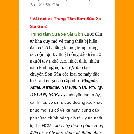
Sơn Xe Sài Gòn.
* Vài nét về Trung Tâm
Sơn Sửa Xe
Sài Gòn
:
được đầu
Trung tâm
Sửa xe Sài Gòn
tư khá quy mô về trang thiết bị hiện
đại, cơ sở hạ tầng khang trang, rộng
rãi, đội ngũ kỹ thuật đông đảo trên 20
người tay nghề cao, nhiệt tình, nhiều
năm kinh nghiệm, được đào tạo
chuyên Sơn Sửa các loại xe máy đặc
biệt xe tay ga cao cấp như:
Piaggio,
Attila, Airblade, SH300i, SHi, P/S, @,
DYLAN, SCR,…,
.
chuyên làm máy,
canh nồi, vệ sinh, bảo dưỡng xe, khắc
phục mọi sự cố về xe máy, cung cấp
phụ tùng chính hãng giá rẻ uy tín nhất
xử lý hệ thống phun xăng
tại Tp.HCM
,
điện tử, xử lý hao xăng, hệ thống điện