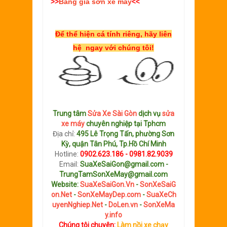
>>
Bảng giá sơn xe máy
<<
Để thể hiện cá tính riêng, hãy liên
hệ ngay với chúng tôi!
Trung tâm
Sửa Xe Sài Gòn
dịch vụ
sửa
xe máy
chuyên nghiệp tại Tphcm
Địa chỉ:
495 Lê Trọng Tấn, phường Sơn
Kỳ, quận Tân Phú, Tp.Hồ Chí Minh
Hotline:
0902.623.186 - 0981.82.9039
Email:
SuaXeSaiGon@gmail.com -
TrungTamSonXeMay@gmail.com
Website:
SuaXeSaiGon.Vn
-
SonXeSaiG
on.Net
-
SonXeMayDep.com
-
SuaXeCh
uyenNghiep.Net
-
DoLen.vn
-
SonXeMa
y.info
Chúng tôi chuyên:
Làm nồi xe chạy