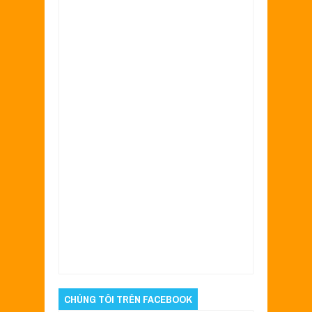
Item Reviewed:
Sơn tem đấu airbursh Exciter
150 màu xám vàng đen nhám
Rating:
5
Reviewed By:
Sửa Xe Sài Gòn- Admin
CHÚNG TÔI TRÊN FACEBOOK