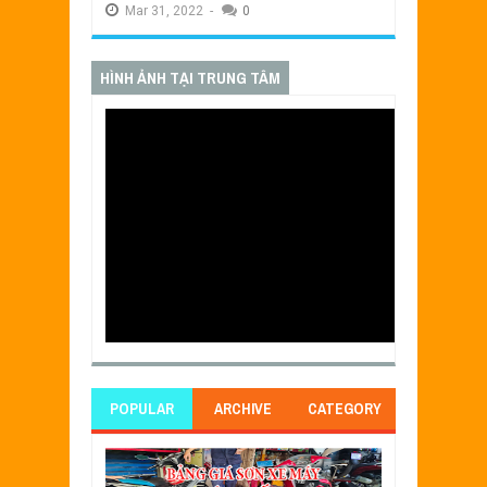
Mar
31,
2022
-
0
HÌNH ẢNH TẠI TRUNG TÂM
POPULAR
ARCHIVE
CATEGORY