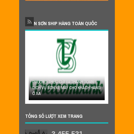
NHẬN SƠN SHIP HÀNG TOÀN QUỐC
HANH TOÁN
O KHÁCH HÀNG
NHẬN SƠN XE MÁY THEO YÊU CẦU VÀ
SHIP HÀNG TOÀN QUỐC
TỔNG SỐ LƯỢT XEM TRANG
3,455,531