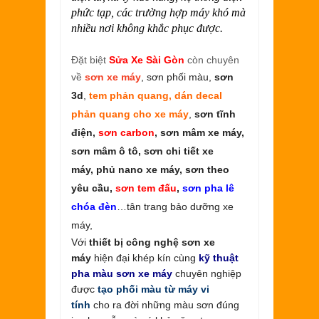
phức tạp, các trường hợp máy khó mà
nhiều nơi không khắc phục được.
Đặt biệt
Sửa Xe Sài Gòn
còn chuyên
về
sơn xe máy
, sơn phối màu,
sơn
3d
,
tem phản quang, dán decal
phản quang cho xe máy
,
sơn tĩnh
điện,
sơn carbon
, sơn mâm xe máy,
sơn mâm ô tô, sơn chi tiết xe
máy, phủ nano xe máy, sơn theo
yêu cầu,
sơn tem đấu
,
sơn pha lê
chóa đèn
…tân trang bảo dưỡng xe
máy,
Với
thiết bị công nghệ sơn xe
máy
hiện đại khép kín cùng
kỹ thuật
pha màu sơn xe máy
chuyên nghiệp
được
tạo phối màu từ máy vi
tính
cho ra đời những màu sơn đúng