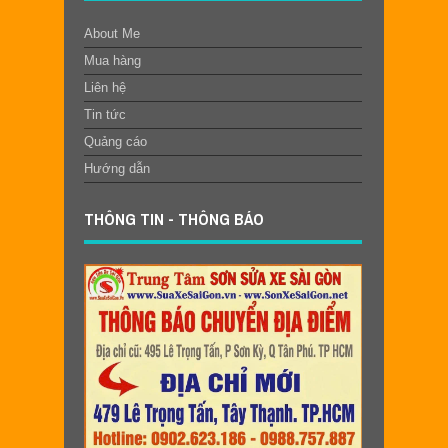
About Me
Mua hàng
Liên hệ
Tin tức
Quảng cáo
Hướng dẫn
THÔNG TIN - THÔNG BÁO