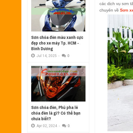
Aug
17,
2022
các dịch vụ sơn t
SƠN TEM ĐẤU XE NOUVO LX MÀU 
chuyên về
Sơn x
Jul
31,
2022
SƠN XE ATTILA ELIZABETH PHỐI 
Jun
11,
2022
Sơn chóa đèn màu xanh cực
SƠN XE NOUVO LX PHỐI MÀU XANH
đẹp cho xe máy Tp. HCM -
May
31,
2022
Bình Dương
SƠN ĐỔI MÀU GÓC NHÌN HONDA PS
Jul
14,
2025
-
0
Mar
31,
2022
SƠN PHỐI MÀU XE ATTILA ELIZA
Mar
17,
2022
Sơn chóa đèn, Phủ pha lê
chóa đèn là gì? Có thể bạn
chưa biết?
Apr
02,
2024
-
0