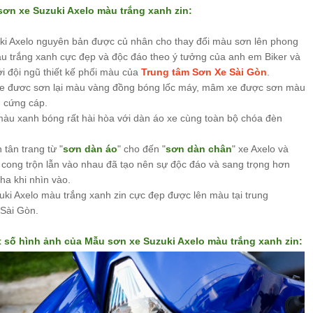
ơn xe Suzuki Axelo màu trắng xanh zin:
ki Axelo nguyên bản được củ nhân cho thay đổi màu sơn lên phong
u trắng xanh cực đẹp và độc đáo theo ý tưởng của anh em Biker và
i đội ngũ thiết kế phối màu của
Trung tâm Sơn Xe Sài Gòn
.
xe đươc sơn lại màu vàng đồng bóng lốc máy, mâm xe được sơn màu
h cứng cáp.
àu xanh bóng rất hài hòa với dàn áo xe cùng toàn bộ chóa đèn
tân trang từ "
sơn dàn áo
" cho đến "
sơn dàn chân
" xe Axelo và
cong trộn lẫn vào nhau đã tạo nên sự độc đáo và sang trọng hơn
a khi nhìn vào.
uki Axelo màu trắng xanh zin cực đẹp được lên màu tại trung
Sài Gòn.
t số hình ảnh của
Mẫu sơn xe Suzuki Axelo màu trắng xanh zin: