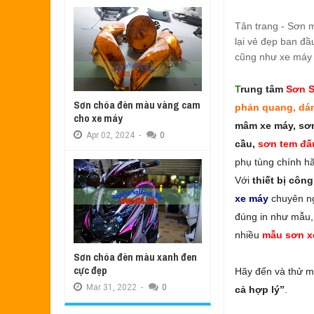
Tân trang - Sơn m
lại vẻ đẹp ban đ
cũng như xe máy 
T
rung tâm
Sơn
S
Sơn chóa đèn màu vàng cam
phản quang, dá
cho xe máy
mâm xe máy, sơn
Apr
02,
2024
-
0
cầu,
sơn tem đấ
phụ tùng chính h
Với
thiết bị côn
xe máy
chuyên n
đúng in như mẫu,
nhiều
mẫu sơn x
Sơn chóa đèn màu xanh đen
cực đẹp
Hãy đến và thử m
Mar
31,
2022
-
0
cả hợp lý”
.