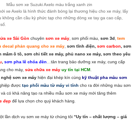
Mẫu sơn xe Suzuki Axelo màu trắng xanh zin
ới xe Axelo là hình thức đánh bóng lại thương hiệu cho xe máy, lấy
ầu không cần cầu kỳ phức tạp cho những dòng xe tay ga cao cấp,
số.
ửa xe Sài Gòn
chuyên
sơn xe máy
, sơn phối màu,
sơn 3d
,
tem
n decal phản quang cho xe máy
,
sơn tĩnh điện,
sơn carbon
, sơn
 mâm ô tô, sơn chi tiết xe máy, phủ nano xe máy, sơn theo yêu
u
,
sơn pha lê chóa đèn
…tân trang bảo dưỡng xe máy, cung cấp
ãng cho máy,
sửa chữa xe máy
uy tín tại HCM
.
g nghệ sơn xe máy
hiện đại khép kín cùng
kỹ thuật pha màu sơn
ghiệp được
tạo phối màu từ máy vi tính
cho ra đời những màu sơn
 và có khả năng tạo ra nhiều mẫu sơn xe máy mới tăng thêm
e đẹp
để lựa chọn cho quý khách hàng.
ột lần dịch vụ sơn xe máy từ chúng tôi
“Uy tín – chất lượng – giá