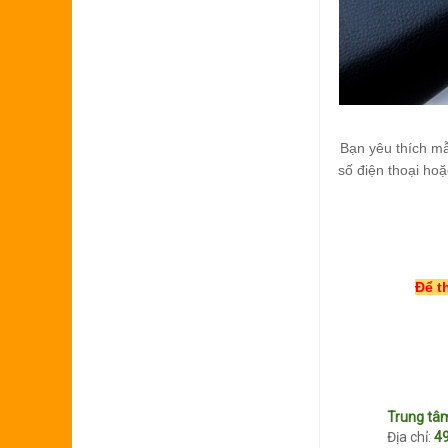
Bạn yêu thích m
số điện thoại ho
Để t
Trung t
Địa chỉ:
49