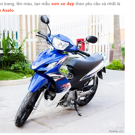
ân trang, lên màu, tạo mẫu
sơn xe đẹp
theo yêu cầu và nhất là
TRẮNG ĐEN [NOUVOLX_SG11]
e Axelo
.
MÀU TRẮNG XANH
 ĐỎ CAM ĐEN CỰC ĐẸP
 MÀU VÀNG XANH ĐEN
BETH GALLARDO VÀNG ĐEN NHÁM