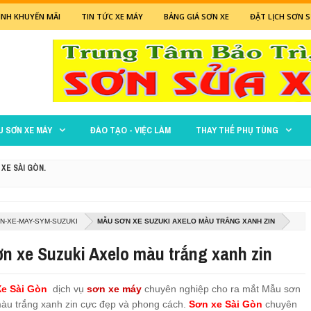
NH KHUYẾN MÃI
TIN TỨC XE MÁY
BẢNG GIÁ SƠN XE
ĐẶT LỊCH SƠN S
U SƠN XE MÁY
ĐÀO TẠO - VIỆC LÀM
THAY THẾ PHỤ TÙNG
 XE SÀI GÒN.
 ĐỎ
N-XE-MAY-SYM-SUZUKI
MẪU SƠN XE SUZUKI AXELO MÀU TRẮNG XANH ZIN
XANH LÁ MẠ
n xe Suzuki Axelo màu trắng xanh zin
M ĐEN NHÁM CỰC ĐẸP
e Sài Gòn
dịch vụ
sơn xe máy
chuyên nghiệp cho ra mắt Mẫu sơn
 ĐEN
màu trắng xanh zin cực đẹp và phong cách.
Sơn xe Sài Gòn
chuyên