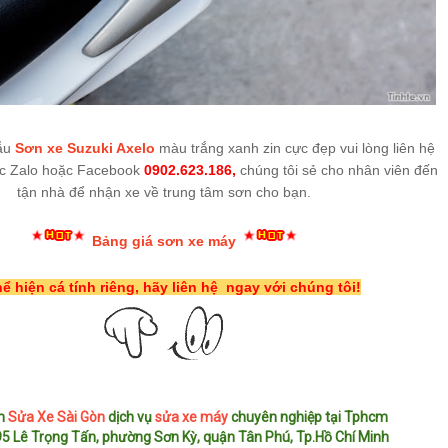
ẫu
Sơn xe Suzuki Axelo
màu trắng xanh zin cực đẹp vui lòng liên hệ
ặc Zalo hoặc Facebook
0902.623.186,
chúng tôi sẻ cho nhân viên đến
tận nhà để nhận xe về trung tâm sơn cho bạn.
Bảng giá sơn xe máy
hể hiện cá tính riêng, hãy liên hệ ngay với chúng tôi!
âm
Sửa Xe Sài Gòn
dịch vụ
sửa xe máy
chuyên nghiệp tại Tphcm
5 Lê Trọng Tấn, phường Sơn Kỳ, quận Tân Phú, Tp.Hồ Chí Minh