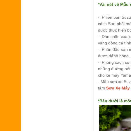
*Vài nét về
Mẫu s
- Phiên bản Suzu
cách Sơn phối mà
được thực hiện bở
- Dàn chân của 
vàng đồng cá tín
- Phần đầu sơn m
được đánh bóng.
- Phong cách sơn 
những đường nét 
cho xe máy Yamah
- Mẫu sơn xe Suz
tâm
Sơn Xe Máy
*Bên dưới là mộ