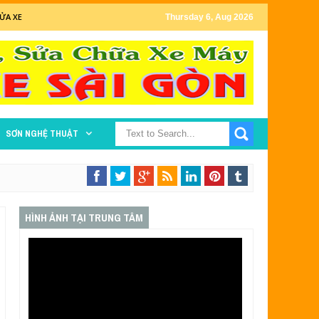
ỬA XE
Thursday 6, Aug 2026
SƠN NGHỆ THUẬT
HÌNH ẢNH TẠI TRUNG TÂM