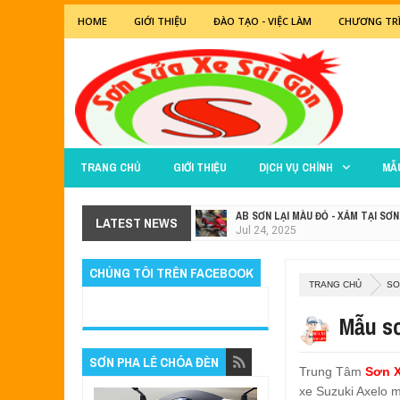
HOME
GIỚI THIỆU
ĐÀO TẠO - VIỆC LÀM
CHƯƠNG TRÌ
TRANG CHỦ
GIỚI THIỆU
DỊCH VỤ CHÍNH
MẪ
AB SƠN LẠI MÀU ĐỎ - XÁM TẠI SƠN
LATEST NEWS
Jul
24,
2025
SƠN XE EXCITER 2011 MÀU TRẮNG
CHÚNG TÔI TRÊN FACEBOOK
Jul
24,
2025
TRANG CHỦ
SO
SƠN XE NOUVO SX PHỐI MÀU ĐEN 
May
28,
2023
Mẫu sơ
MẪU SƠN XE EXCITER 135 MÀU TÍ
SƠN PHA LÊ CHÓA ĐÈN
May
15,
2023
Trung Tâm
Sơn X
SƠN XE EXCITER 2010 MÀU ĐỎ CAM
xe Suzuki Axelo 