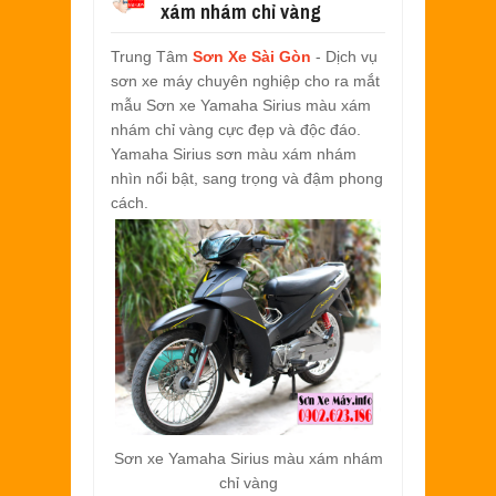
xám nhám chỉ vàng
SƠN XE EXCITER 2010 MÀU ĐỎ CAM 
Aug
17,
2022
Trung Tâm
Sơn Xe Sài Gòn
- Dịch vụ
SƠN TEM ĐẤU XE NOUVO LX MÀU TR
sơn xe máy chuyên nghiệp cho ra mắt
Jul
31,
2022
mẫu Sơn xe Yamaha Sirius màu xám
SƠN XE ATTILA ELIZABETH PHỐI M
nhám chỉ vàng cực đẹp và độc đáo.
Jun
11,
2022
Yamaha Sirius sơn màu xám nhám
SƠN XE NOUVO LX PHỐI MÀU XANH 
nhìn nổi bật, sang trọng và đậm phong
May
31,
2022
cách.
SƠN ĐỔI MÀU GÓC NHÌN HONDA PS 
Mar
31,
2022
SƠN PHỐI MÀU XE ATTILA ELIZABE
Mar
17,
2022
Sơn xe Yamaha Sirius màu xám nhám
chỉ vàng