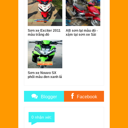
Sơn xe Exciter 2011
AB sơn lại màu đỏ -
màu trắng đỏ
xám tại sơn xe Sài
Gòn.
Sơn xe Nouvo SX
phối màu đen xanh lá
mạ
Blogger
Facebook
Comments
Comments
0 nhận xét: