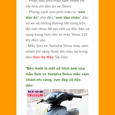
- Phần đầu phối màu xám nhám rất
hài hòa với dàn áo xe Sirius.
- Phong cách sơn phối màu từ "
sơn
dàn áo
" cho đến "
sơn dàn chân
" dàn
áo xe và những đường nét cong trộn
lẫn vào nhau đã tạo nên sự độc đáo và
sang trọng hơn cho xe máy Sirius 110
khi nhìn vào.
- Mẫu Sơn xe Yamaha Sirius màu xám
nhám chỉ vàng được lên màu tại trung
tâm
Sơn Xe Máy
Sài Gòn.
*Bên dưới là một số hình ảnh của
mẫu
Sơn xe Yamaha Sirius màu xám
nhám chỉ vàng, cực đẹp và độc
đáo: