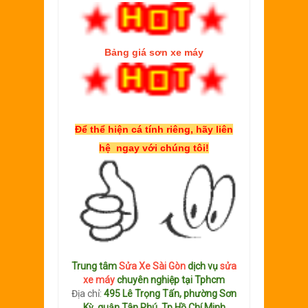
Bảng giá sơn xe máy
Để thể hiện cá tính riêng, hãy liên
hệ ngay với chúng tôi!
Trung tâm
Sửa Xe Sài Gòn
dịch vụ
sửa
xe máy
chuyên nghiệp tại Tphcm
Địa chỉ:
495 Lê Trọng Tấn, phường Sơn
Kỳ, quận Tân Phú, Tp.Hồ Chí Minh