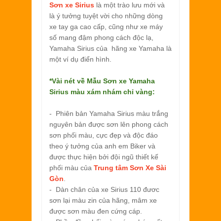
Sơn xe Sirius
là một trào lưu mới và
là ý tưởng tuyệt vời cho những dòng
xe tay ga cao cấp, cũng như xe máy
số mang đậm phong cách độc lạ,
Yamaha Sirius của hãng xe Yamaha là
một ví dụ điển hình.
*Vài nét về
Mẫu Sơn xe Yamaha
Sirius màu xám nhám chỉ vàng:
- Phiên bản Yamaha Sirius màu trắng
nguyên bản được sơn lên phong cách
sơn phối màu, cực đẹp và độc đáo
theo ý tưởng của anh em Biker và
được thực hiện bởi đội ngũ thiết kế
phối màu của
Trung tâm Sơn Xe Sài
Gòn
.
- Dàn chân của xe Sirius 110 đươc
sơn lại màu zin của hãng, mâm xe
được sơn màu đen cứng cáp.