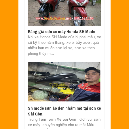
Bảng giá sơn xe máy Honda SH Mode
Khi xe Honda SH Mode của bị phai màu, xe
cũ kỹ theo năm tháng, xe bị trầy xướt quá
nhiều bạn muốn sơn lại xe, sơn xe theo
phong thủy m...
Sh mode sơn áo đen nhám mờ tại sơn xe
Sài Gòn.
Trung Tâm Sơn Xe Sài Gòn dịch vụ sơn
xe máy chuyên nghiệp cho ra mắt Mẫu