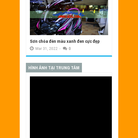
Sơn chóa đèn màu xanh đen cực đẹp
Mar
31,
2022
-
0
HÌNH ẢNH TẠI TRUNG TÂM