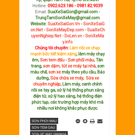
Hotline:
0902.623.186 - 0981.82.9039
Email:
SuaXeSaiGon@gmail.com -
TrungTamSonXeMay@gmail.com
Website:
SuaXeSaiGon.Vn
-
SonXeSaiG
on.Net
-
SonXeMayDep.com
-
SuaXeCh
uyenNghiep.Net
-
DoLen.vn
-
SonXeMa
y.info
Chúng tôi chuyên:
Làm nồi xe chạy
mạnh bốc tiết kiệm xăng
, làm máy chạy
êm,
Sơn tem đấu
-
Sơn phối màu
, Tân
trang,
sơn dặm, tút xe máy tại nhà
, sơn
màu chế,
sơn xe
máy theo yêu cầu, Bảo
dưỡng,
Sửa chữa xe máy
,
Sửa xe
chuyên nghiệp
, Làm máy, canh chỉnh
nồi xe tay ga, xử lý hệ thống phun xăng
điện tử, xử lý hao xăng, hệ thống điện
phức tạp, các trường hợp máy khó mà
nhiều nơi không khắc phục được.
SON-PHOI-MAU
SON-TEM-DAU
SON-XE-MAY-YAMAHA