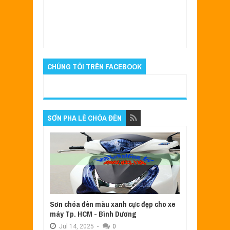
Item Reviewed:
Sơn xe Yamaha Sirius màu
xám nhám chỉ vàng
Rating:
5
Reviewed By:
Sửa Xe Sài Gòn- Admin
CHÚNG TÔI TRÊN FACEBOOK
SƠN PHA LÊ CHÓA ĐÈN
Sơn chóa đèn màu xanh cực đẹp cho xe
máy Tp. HCM - Bình Dương
Jul
14,
2025
-
0