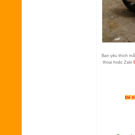
Bạn yêu thích m
thoại hoặc Zalo
Để t