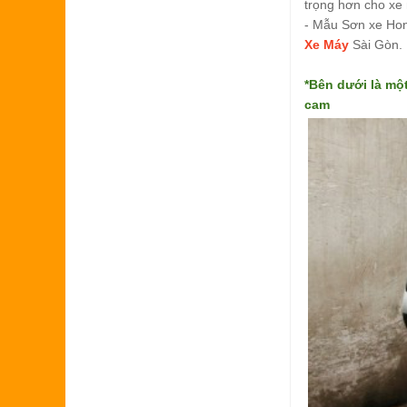
trọng hơn cho xe
- Mẫu Sơn xe Hon
Xe Máy
Sài Gòn.
*Bên dưới là mộ
cam