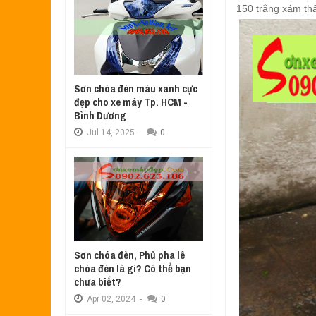
Aug
17,
2022
150 trắng xám thậ
SƠN TEM ĐẤU XE NOUVO LX MÀU 
Jul
31,
2022
SƠN XE ATTILA ELIZABETH PHỐI 
Jun
11,
2022
Sơn chóa đèn màu xanh cực
SƠN XE NOUVO LX PHỐI MÀU XANH
đẹp cho xe máy Tp. HCM -
May
31,
2022
Bình Dương
SƠN ĐỔI MÀU GÓC NHÌN HONDA PS
Jul
14,
2025
-
0
Mar
31,
2022
SƠN PHỐI MÀU XE ATTILA ELIZA
Mar
17,
2022
Sơn chóa đèn, Phủ pha lê
chóa đèn là gì? Có thể bạn
chưa biết?
Apr
02,
2024
-
0