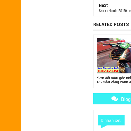
Next
Sơn xe Honda PS150 te
RELATED POSTS
Sơn đổi màu góc nh
PS màu vàng xanh 
Blog
0 nhận xét: