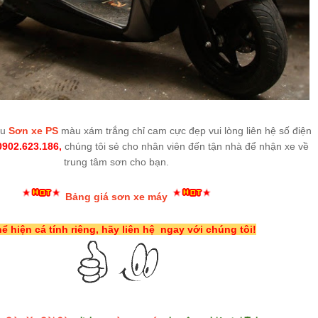
ẫu
Sơn xe PS
màu xám trắng chỉ cam cực đẹp vui lòng liên hệ số điện
0902.623.186,
chúng tôi sẻ cho nhân viên đến tận nhà để nhận xe về
trung tâm sơn cho bạn.
Bảng giá sơn xe máy
hể hiện cá tính riêng, hãy liên hệ ngay với chúng tôi!