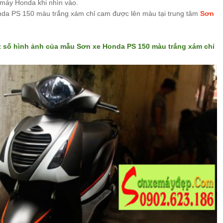
 máy Honda khi nhìn vào.
da PS 150 màu trắng xám chỉ cam được lên màu tại trung tâm
Sơn
t số hình ảnh của mẫu
Sơn xe Honda PS 150 màu trắng xám chỉ