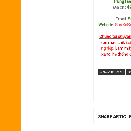
Trung t
Địa chỉ:
49
Email:
S
Website:
SuaXeSa
Chúng tôi chuyên
sơn màu chế,
sơ
nghiệp
, Làm máy
xăng, hệ thống 
SON-PHOI-MAU
S
SHARE ARTICL