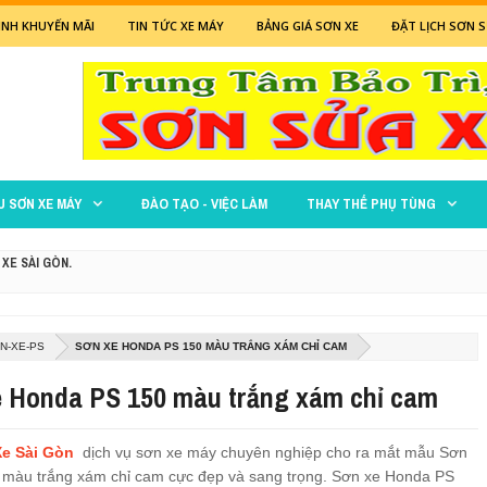
NH KHUYẾN MÃI
TIN TỨC XE MÁY
BẢNG GIÁ SƠN XE
ĐẶT LỊCH SƠN S
U SƠN XE MÁY
ĐÀO TẠO - VIỆC LÀM
THAY THẾ PHỤ TÙNG
 XE SÀI GÒN.
 ĐỎ
N-XE-PS
SƠN XE HONDA PS 150 MÀU TRẮNG XÁM CHỈ CAM
XANH LÁ MẠ
e Honda PS 150 màu trắng xám chỉ cam
M ĐEN NHÁM CỰC ĐẸP
e Sài Gòn
dịch vụ sơn xe máy chuyên nghiệp cho ra mắt mẫu Sơn
 ĐEN
màu trắng xám chỉ cam cực đẹp và sang trọng. Sơn xe Honda PS