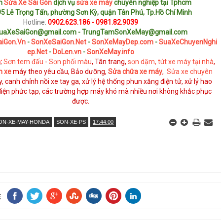
âm
Sửa Xe Sài Gòn
dịch vụ
sửa xe máy
chuyên nghiệp tại Tphcm
5 Lê Trọng Tấn, phường Sơn Kỳ, quận Tân Phú, Tp.Hồ Chí Minh
Hotline:
0902.623.186 - 0981.82.9039
uaXeSaiGon@gmail.com - TrungTamSonXeMay@gmail.com
iGon.Vn
-
SonXeSaiGon.Net
-
SonXeMayDep.com
-
SuaXeChuyenNghi
ep.Net
-
DoLen.vn
-
SonXeMay.info
:
Sơn tem đấu
-
Sơn phối màu
, Tân trang,
sơn dặm, tút xe máy tại nhà
,
n xe
máy theo yêu cầu, Bảo dưỡng,
Sửa chữa xe máy
,
Sửa xe chuyên
, canh chỉnh nồi xe tay ga, xử lý hệ thống phun xăng điện tử, xử lý hao
điện phức tạp, các trường hợp máy khó mà nhiều nơi không khắc phục
được.
ON-XE-MAY-HONDA
SON-XE-PS
17:44:00
E