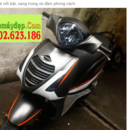
t nổi bật, sang trọng và đậm phong cách.
TRẮNG ĐEN [NOUVOLX_SG11]
MÀU TRẮNG XANH
 ĐỎ CAM ĐEN CỰC ĐẸP
 MÀU VÀNG XANH ĐEN
BETH GALLARDO VÀNG ĐEN NHÁM