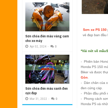
Sơn xe PS 150
vẻ đẹp ban đầu 
Sơn chóa đèn màu vàng cam
cho xe máy
Apr
02,
2024
-
0
*Vài nét về mẫu
S
- Phiên bản Hon
Honda PS 150 màu
Biker và được thự
Gòn
.
- Dàn chân của 
Sơn chóa đèn màu xanh đen
đen cứng cáp.
cực đẹp
- Phần đầu phối 
- Phong cách sơn
Mar
31,
2022
-
0
Honda PS và nhữn