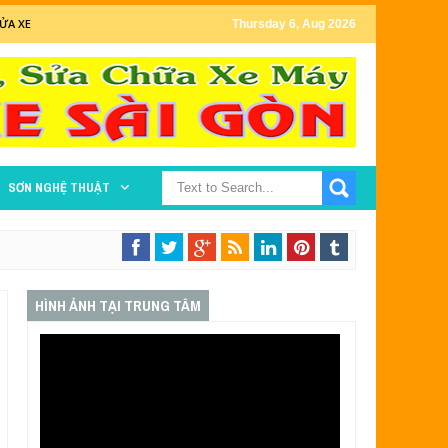
ỬA XE
Thursday 6, Aug 2026
SƠN NGHỆ THUẬT
HÌNH ẢNH TẠI TRUNG TÂM