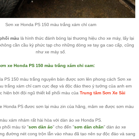
Sơn xe Honda PS 150 màu trắng xám chỉ cam
phối màu
là hình thức đánh bóng lại thương hiệu cho xe máy, lấy lại
không cần cầu kỳ phức tạp cho những dòng xe tay ga cao cấp, cũng
như xe máy số.
ơn xe Honda PS 150 màu trắng xám chỉ cam
:
da PS 150 màu trắng nguyên bản được sơn lên phong cách Sơn xe
 trắng xám chỉ cam cực đẹp và độc đáo theo ý tưởng của anh em
c hiện bởi đội ngũ thiết kế phối màu của
Trung tâm Sơn Xe Sài
xe Honda PS đươc sơn lại màu zin của hãng, mâm xe được sơn màu
màu xám nhám rất hài hòa với dàn áo xe Honda PS.
 phối màu từ "
sơn dàn áo
" cho đến "
sơn dàn chân
" dàn áo xe
g đường nét cong trộn lẫn vào nhau đã tạo nên sự độc đáo và sang