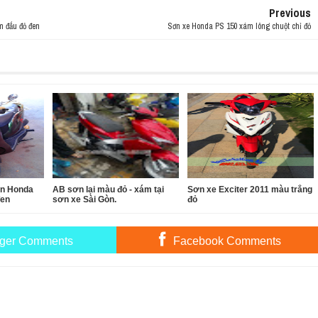
Previous
m đấu đỏ đen
Sơn xe Honda PS 150 xám lông chuột chỉ đỏ
ìn Honda
AB sơn lại màu đỏ - xám tại
Sơn xe Exciter 2011 màu trắng
đen
sơn xe Sài Gòn.
đỏ
ger Comments
Facebook Comments