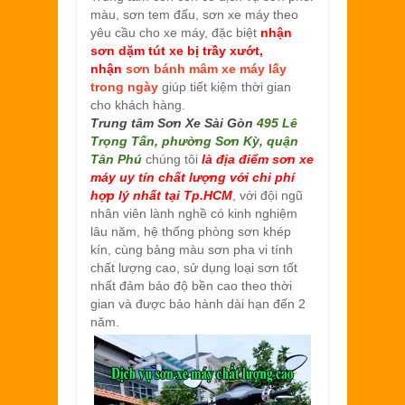
màu, sơn tem đấu, sơn xe máy theo
yêu cầu cho xe máy, đặc biệt
nhận
sơn dặm tút xe bị trầy xướt,
nhận
sơn bánh mâm xe máy lấy
trong ngày
giúp tiết kiệm thời gian
cho khách hàng.
Trung tâm Sơn Xe Sài Gòn
495 Lê
Trọng Tấn, phường Sơn Kỳ, quận
Tân Phú
chúng tôi
là địa điểm sơn xe
máy uy tín chất lượng với chi phí
hợp lý nhất tại Tp.HCM
, với đội ngũ
nhân viên lành nghề có kinh nghiệm
lâu năm, hệ thống phòng sơn khép
kín, cùng bảng màu sơn pha vi tính
chất lượng cao, sử dụng loại sơn tốt
nhất đảm bảo độ bền cao theo thời
gian và được bảo hành dài hạn đến 2
năm.