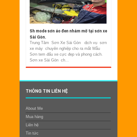
Sh mode sơn áo đen nhám mờ tại sơn xe
Sài Gòn.
Trung Tâm Sơn Xe Sài Gòn dịch vụ sơn
xe máy chuyên nghiệp cho ra mắt Mẫu
Sơn tem đấu xe cực đẹp và phong cách.
Sơn xe Sài Gòn ch...
THÔNG TIN LIÊN HỆ
About Me
Mua hàng
Liên hệ
Tin tức