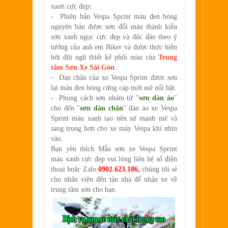
xanh cực đẹp
:
- Phiên bản Vespa Sprint màu đen bóng
nguyên bản được sơn đổi màu thành kiểu
sơn xanh ngọc cực đẹp và độc đáo theo ý
tưởng của anh em Biker và được thực hiện
bởi đội ngũ thiết kế phối màu của
Trung
tâm Sơn Xe Sài Gòn
.
- Dàn chân của xe Vespa Sprint đươc sơn
lại màu đen bóng cứng cáp mới mẽ nổi bật.
- Phong cách sơn nhám từ "
sơn dàn áo
"
cho đến "
sơn dàn chân
" dàn áo xe Vespa
Sprint màu xanh tạo nên sự mạnh mẽ và
sang trọng hơn cho xe máy Vespa khi nhìn
vào.
Bạn yêu thích
Mẫu sơn xe Vespa Sprint
màu xanh cực đẹp
vui lòng liên hệ số điện
thoại hoặc Zalo
0902.623.186,
chúng tôi sẻ
cho nhân viên đến tận nhà để nhận xe về
trung tâm sơn cho bạn.