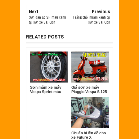
Next
Previous
Sơn dàn áo SH màu xanh
Trắng phối nhám xanh tại
tại sơn xe Sài Gòn
sơn xe Sài Gòn
RELATED POSTS
Sơn mâm xe máy
Giá sơn xe máy
Vespa Sprint màu
Piaggio Vespa S 125
bạc ánh kim cực đẹp
Chuẩn bị lên đồ cho
xe Future X