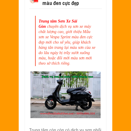
màu đen cực đẹp
SƠN XE EXCITER 2010 MÀU ĐỎ CAM 
Aug
17,
2022
SƠN TEM ĐẤU XE NOUVO LX MÀU TR
Trung tâm Sơn Xe Sài
Jul
31,
2022
Gòn
chuyên dịch vụ sơn xe máy
SƠN XE ATTILA ELIZABETH PHỐI M
chất lượng cao, giới thiệu
Mẫu
Jun
11,
2022
sơn xe Vespa Sprint màu đen cực
đẹp
mới cho xế yêu, giúp khách
SƠN XE NOUVO LX PHỐI MÀU XANH 
hàng tân trang lại màu sơn của xe
May
31,
2022
do lâu ngày bị trầy xướt xuống
màu, hoặc đổi mới màu sơn mới
SƠN ĐỔI MÀU GÓC NHÌN HONDA PS 
theo sở thích riêng.
Mar
31,
2022
SƠN PHỐI MÀU XE ATTILA ELIZABE
Mar
17,
2022
Trung tâm còn còn có dịch vụ sơn phối