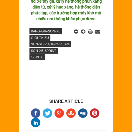
nồi xe tay ga, xử lý hệ thống phun xăng
điện tử, xử lý hao xăng, hệ thống điện
phức tạp, các trường hợp máy khó mà
nhiều nơi không khắc phục được.
BANG-GIA-SON-XE
GIOI-THIEU
SON-XE-PIAGGIO-VESPA
SON-XE-SPRINT
17:19:00
SHARE ARTICLE