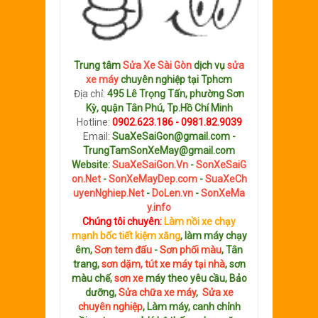
Trung tâm
Sửa Xe Sài Gòn
dịch vụ
sửa
xe máy
chuyên nghiệp tại Tphcm
Địa chỉ:
495 Lê Trọng Tấn, phường Sơn
Kỳ, quận Tân Phú, Tp.Hồ Chí Minh
Hotline:
0902.623.186 - 0981.82.9039
Email:
SuaXeSaiGon@gmail.com -
TrungTamSonXeMay@gmail.com
Website:
SuaXeSaiGon.Vn
-
SonXeSaiG
on.Net
-
SonXeMayDep.com
-
SuaXeCh
uyenNghiep.Net
-
DoLen.vn
-
SonXeMa
y.info
Chúng tôi chuyên:
Làm nồi xe chạy
mạnh bốc tiết kiệm xăng
, làm máy chạy
êm,
Sơn tem đấu
-
Sơn phối màu
, Tân
trang,
sơn dặm, tút xe máy tại nhà
, sơn
màu chế,
sơn xe
máy theo yêu cầu, Bảo
dưỡng,
Sửa chữa xe máy
,
Sửa xe
chuyên nghiệp
, Làm máy, canh chỉnh