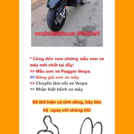
* Cùng đón xem những mẫu sơn xe
máy mới nhất tại đây:
>> Mẫu
sơn xe Piaggio Vespa
>>
Bảng giá sơn xe máy
>>
Chuyên làm nồi xe Vespa
>>
Nhận biệt bệnh xe máy
Để thể hiện cá tính riêng, hãy liên
hệ ngay với chúng tôi!