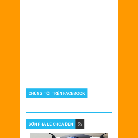
Item Reviewed:
Mẫu sơn xe Vespa Sprint
màu đen cực đẹp
Rating:
5
Reviewed By:
Quyên
CHÚNG TÔI TRÊN FACEBOOK
SƠN PHA LÊ CHÓA ĐÈN