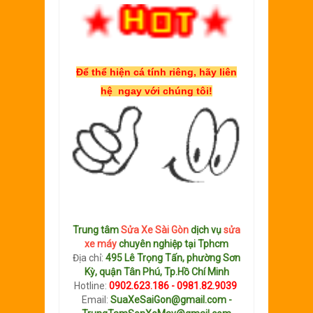
Để thể hiện cá tính riêng, hãy liên
hệ ngay với chúng tôi!
Trung tâm
Sửa Xe Sài Gòn
dịch vụ
sửa
xe máy
chuyên nghiệp tại Tphcm
Địa chỉ:
495 Lê Trọng Tấn, phường Sơn
Kỳ, quận Tân Phú, Tp.Hồ Chí Minh
Hotline:
0902.623.186 - 0981.82.9039
Email:
SuaXeSaiGon@gmail.com -