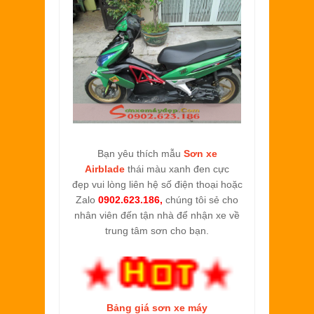
Bạn yêu thích m
ẫu
Sơn xe
Airblade
thái màu xanh đen cực
đẹp vui lòng liên hệ số điện thoại hoặc
Zalo
0902.623.186,
chúng tôi sẻ cho
nhân viên đến tận nhà để nhận xe về
trung tâm sơn cho bạn.
Bảng giá sơn xe máy