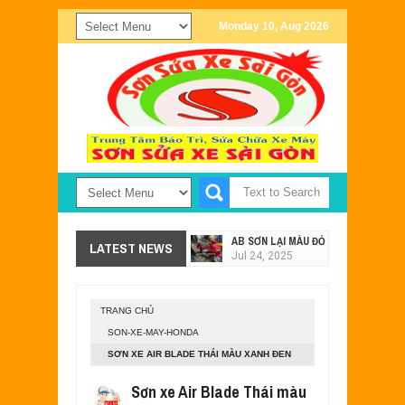
Monday 10, Aug 2026
AB SƠN LẠI MÀU ĐỎ - XÁM TẠI SƠN X
LATEST NEWS
Jul
24,
2025
SƠN XE EXCITER 2011 MÀU TRẮNG Đ
Jul
24,
2025
TRANG CHỦ
SƠN XE NOUVO SX PHỐI MÀU ĐEN X
SON-XE-MAY-HONDA
May
28,
2023
SƠN XE AIR BLADE THÁI MÀU XANH ĐEN
MẪU SƠN XE EXCITER 135 MÀU TÍM 
May
15,
2023
Sơn xe Air Blade Thái màu