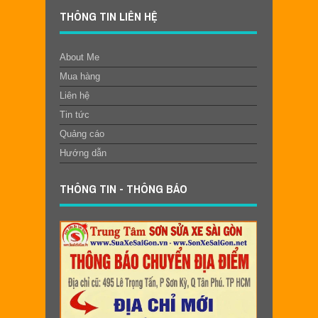
THÔNG TIN LIÊN HỆ
About Me
Mua hàng
Liên hệ
Tin tức
Quảng cáo
Hướng dẫn
THÔNG TIN - THÔNG BÁO