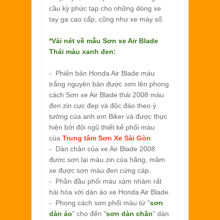
cầu kỳ phức tạp cho những dòng xe
tay ga cao cấp, cũng như xe máy số.
*Vài nét về mẫu
Sơn xe Air Blade
Thái màu xanh đen:
- Phiên bản Honda Air Blade màu
trắng nguyên bản được sơn lên phong
cách Sơn xe Air Blade thái 2008 màu
đen zin cực đẹp và độc đáo theo ý
tưởng của anh em Biker và được thực
hiện bởi đội ngũ thiết kế phối màu
của
Trung tâm Sơn Xe Sài Gòn
.
- Dàn chân của xe Air Blade 2008
đươc sơn lại màu zin của hãng, mâm
xe được sơn màu đen cứng cáp.
- Phần đầu phối màu xám nhám rất
hài hòa với dàn áo xe Honda Air Blade.
- Phong cách sơn phối màu từ "
sơn
dàn áo
" cho đến "
sơn dàn chân
" dàn