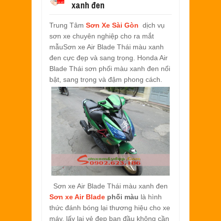
xanh đen
SƠN XE EXCITER 2010 MÀU ĐỎ CAM 
Aug
17,
2022
Trung Tâm
Sơn Xe Sài Gòn
dịch vụ
SƠN TEM ĐẤU XE NOUVO LX MÀU TR
sơn xe chuyên nghiệp cho ra mắt
Jul
31,
2022
mẫuSơn xe Air Blade Thái màu xanh
SƠN XE ATTILA ELIZABETH PHỐI M
đen cực đẹp và sang trọng. Honda Air
Jun
11,
2022
Blade Thái sơn phối màu xanh đen nổi
SƠN XE NOUVO LX PHỐI MÀU XANH 
bật, sang trọng và đậm phong cách.
May
31,
2022
SƠN ĐỔI MÀU GÓC NHÌN HONDA PS 
Mar
31,
2022
SƠN PHỐI MÀU XE ATTILA ELIZABE
Mar
17,
2022
Sơn xe Air Blade Thái màu xanh đen
Sơn xe Air Blade
phối màu
là hình
thức đánh bóng lại thương hiệu cho xe
máy, lấy lại vẻ đẹp ban đầu không cần