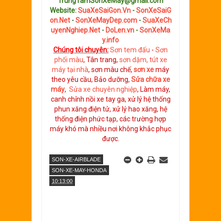
TrungTamSonXeMay@gmail.com
Website:
SuaXeSaiGon.Vn
-
SonXeSaiG
on.Net
-
SonXeMayDep.com
-
SuaXeCh
uyenNghiep.Net
-
DoLen.vn
-
SonXeMa
y.info
Chúng tôi chuyên:
Sơn tem đấu
-
Sơn
phối màu
, Tân trang,
sơn dặm, tút xe
máy tại nhà
, sơn màu chế,
sơn xe
máy
theo yêu cầu, Bảo dưỡng,
Sửa chữa xe
máy
,
Sửa xe chuyên nghiệp
, Làm máy,
canh chỉnh nồi xe tay ga, xử lý hệ thống
phun xăng điện tử, xử lý hao xăng, hệ
thống điện phức tạp, các trường hợp
máy khó mà nhiều nơi không khắc phục
được.
SON-XE-AIRBLADE
SON-XE-MAY-HONDA
10:13:00