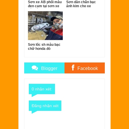
Sơn xe AB phối màu
Sơn dàn chân bạc
đen cam tại sơn xe
ánh kim cho xe
Sài Gòn.
Super dream
Sơn lốc sh màu bạc
chữ honda đỏ
Blogger
Facebook
Comments
Comments
0 nhận xét:
Đăng nhận xét