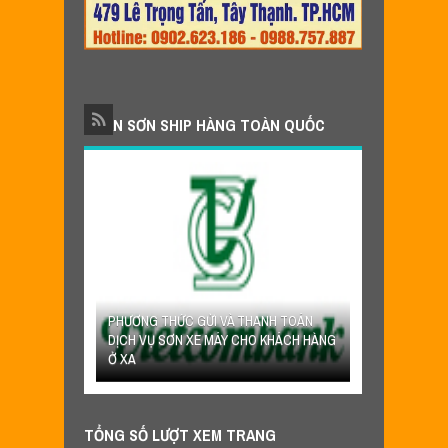
NHẬN SƠN SHIP HÀNG TOÀN QUỐC
PHƯƠNG THỨC GỬI VÀ THANH TOÁN
YÊU CẦU VÀ
DỊCH VỤ SƠN XE MÁY CHO KHÁCH HÀNG
NHẬN SƠN XE 
Ở XA
SHIP HÀNG T
TỔNG SỐ LƯỢT XEM TRANG